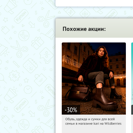
Похожие акции:
-30
%
Обувь, одежда и сумки для всей
18:54:26
Получили:
31
семьи в магазине kari на Wildberries
Россия