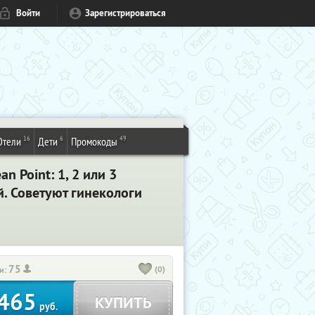
Войти
Зарегистрироваться
16
6
49
Отели
Дети
Промокоды
n Point: 1, 2 или 3
. Советуют гинекологи
75
(0)
и:
465
КУПИТЬ
руб.