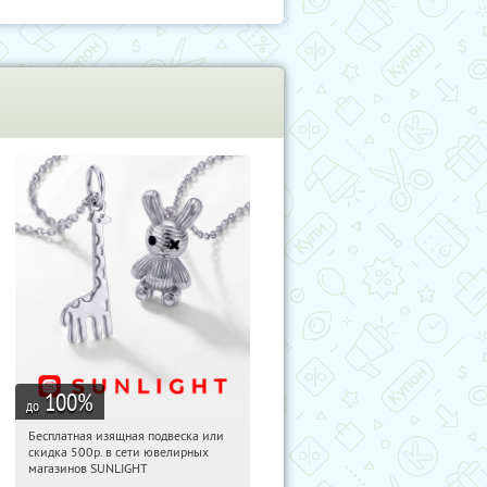
100
%
до
Бесплатная изящная подвеска или
18:54:26
Получили:
74
скидка 500р. в сети ювелирных
Россия
магазинов SUNLIGHT