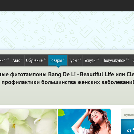
24
1
31
27
13
12
85
ния
Авто
Обучение
Товары
Туры
Услуги
ПолучиКупон
е фитотампоны Bang De Li - Beautiful Life или Clea
 профилактики большинства женских заболеваний
Купил
от