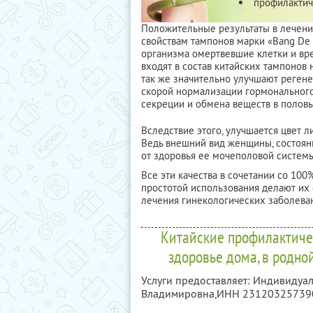
профилактич
Положительные результаты в лечени
свойствам тампонов марки «Bang De L
организма омертвевшие клетки и вр
входят в состав китайских тампонов 
так же значительно улучшают регене
скорой нормализации гормонального
секреции и обмена веществ в половы
Вследствие этого, улучшается цвет л
Ведь внешний вид женщины, состояние
от здоровья ее мочеполовой системы
Все эти качества в сочетании со 10
простотой использования делают их
лечения гинекологических заболева
Китайские профилактиче
здоровье дома, в родно
Услуги предоставляет: Индивиду
Владимировна,
ИНН 23120325739