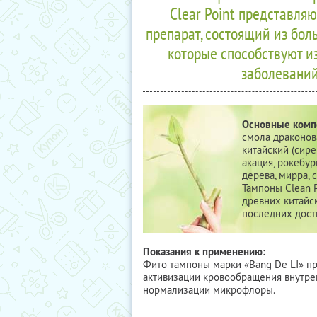
Clear Point представля
препарат, состоящий из бол
которые способствуют и
заболеваний
Основные комп
смола драконова
китайский (сире
акация, рокебур
дерева, мирра, 
Тампоны Clean P
древних китайс
последних дос
Показания к применению:
Фито тампоны марки «Bang De LI» п
активизации кровообращения внутрен
нормализации микрофлоры.