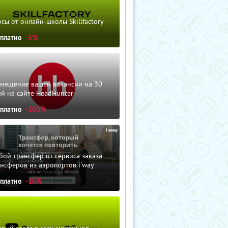
сы от онлайн-школы Skillfactory
сплатно
-5%
змещение вашей вакансии на 30
й на сайте HeadHunter
сплатно
-100%
ой трансфер от сервиса заказа
нсферов из аэропортов i'way
сплатно
-10%
вый заказ в сети магазинов