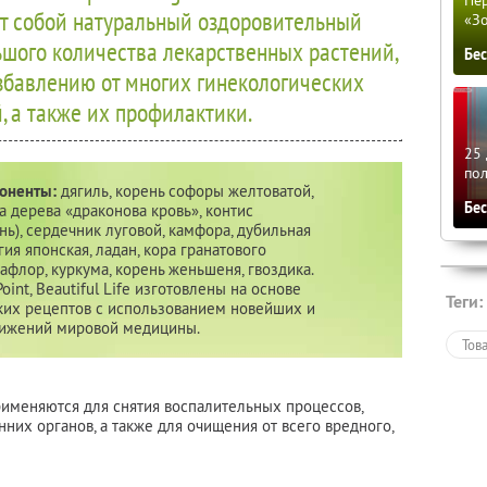
ют собой натуральный оздоровительный
«З
ьшого количества лекарственных растений,
Бе
збавлению от многих гинекологических
, а также их профилактики.
25 
по
оненты:
дягиль, корень софоры желтоватой,
Бе
 дерева «драконова кровь», контис
нь), сердечник луговой, камфора, дубильная
гия японская, ладан, кора гранатового
сафлор, куркума, корень женьшеня, гвоздика.
oint, Beautiful Life изготовлены на основе
Теги:
ких рецептов с использованием новейших и
тижений мировой медицины.
Тов
рименяются для снятия воспалительных процессов,
них органов, а также для очищения от всего вредного,