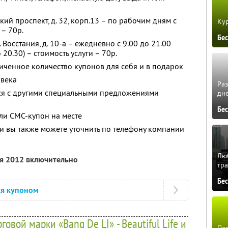
ский проспект, д. 32, корп.13 – по рабочим дням с
Кур
 – 70р.
Бе
л. Восстания, д. 10-а – ежедневно с 9.00 до 21.00
 20.30) – стоимость услуги – 70р.
ченное количество купонов для себя и в подарок
овека
Ра
тся с другими специальными предложениями
дне
Бе
ли СМС-купон на месте
 вы также можете уточнить по телефону компании
Люб
ря 2012 включительно
тра
Бе
ся купоном
вой марки «Bang De LI» - Beautiful Life и
Пер