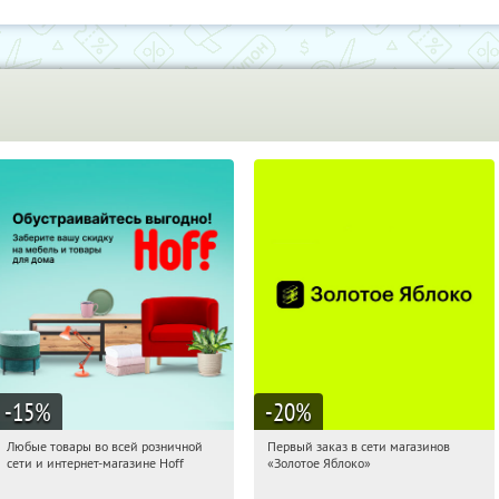
-15
%
-20
%
Любые товары во всей розничной
Первый заказ в сети магазинов
18:54:26
Получили:
83
18:54:26
Получи первым!
сети и интернет-магазине Hoff
«Золотое Яблоко»
Москва, 1-й Волоколамский проезд,
Россия
10с1