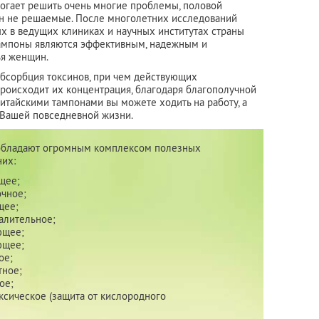
огает решить очень многие проблемы, половой
ин не решаемые. После многолетних исследований
х в ведущих клиниках и научных институтах страны
тампоны являются эффективным, надежным и
ья женщин.
абсорбция токсинов, при чем действующих
роисходит их концентрация, благодаря благополучной
китайскими тампонами вы можете ходить на работу, а
 Вашей повседневной жизни.
обладают огромным комплексом полезных
них:
щее;
чное;
щее;
алительное;
ющее;
ющее;
ое;
тное;
ое;
ксическое (защита от кислородного