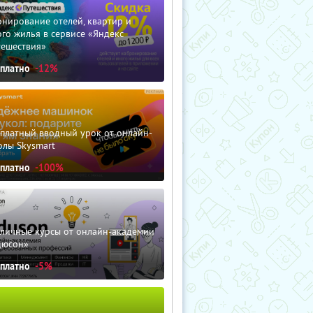
нирование отелей, квартир и
го жилья в сервисе «Яндекс
тешествия»
сплатно
-12%
сплатный вводный урок от онлайн-
олы Skysmart
сплатно
-100%
зличные курсы от онлайн-академии
дюсон»
сплатно
-5%