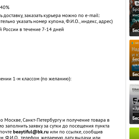
 40%
Бро
 доставку, заказать курьера можно по e-mail:
ино
Пу
тельно указать номер купона, Ф.И.О., индекс, адрес)
й России в течение 7-14 дней
Бе
Бе
шк
Бе
лении 1-м классом (по желанию):
Ра
«Э
Бе
о Москве, Санкт-Петербургу и получение товара в
о заполнить заявку за сутки до посещения пункта
 почте
beaytiful@bk.ru
или по ссылке, сообщив
, Ф.И.О., телефон, желаемую дату выдачи или