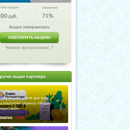
 без скидки:
Экономия:
500
71%
руб.
Акция завершилась
ПОВТОРИТЬ АКЦИЮ
Человек проголосовало: 7
ругие акции партнера
нирование отеля для всех
ьзователей сервиса «Яндекс
тешествия»
сплатно
-10%