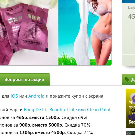
Цена
4
Вопросы по акции
Д
а для
IOS
или
Android
и покажите купон с экрана
Бро
пол
овой марки
Bang De Li - Beautiful Life или Clean Point
Пу
понов за
465р. вместо 1500р.
Скидка 69%
Бе
мпонов за
900р. вместо 3000р.
Скидка 70%
мпонов за
1305р. вместо 4500р.
Скидка 71%