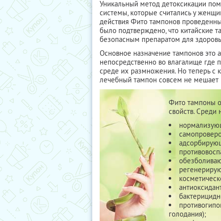
Уникальный метод детоксикации пом
системы, которые считались у женщ
действия Фито тампонов проведенны
было подтверждено, что китайские 
безопасным препаратом для здоров
Основное назначение тампонов это 
непосредственно во влагалище где п
среде их размножения. Но теперь с 
лечебный тампон совсем не мешает
Фито тампоны 
свойств. Среди 
нормализую
самопроверо
адсорбирую
противовосп
обезболива
регенериру
косметическ
антиоксидан
бактерицидн
противогипо
голодания);