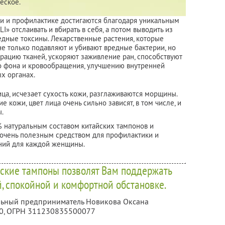
еское.
и и профилактике достигаются благодаря уникальным
I» отслаивать и вбирать в себя, а потом выводить из
едные токсины. Лекарственные растения, которые
не только подавляют и убивают вредные бактерии, но
рацию тканей, ускоряют заживление ран, способствуют
 фона и кровообращения, улучшению внутренней
х органах.
ица, исчезает сухость кожи, разглаживаются морщины.
 кожи, цвет лица очень сильно зависят, в том числе, и
.
0% натуральным составом китайских тампонов и
 очень полезным средством для профилактики и
ний для каждой женщины.
ские тампоны позволят Вам поддержать
й, спокойной и комфортной обстановке.
альный предприниматель Новикова Оксана
0
, ОГРН 311230835500077