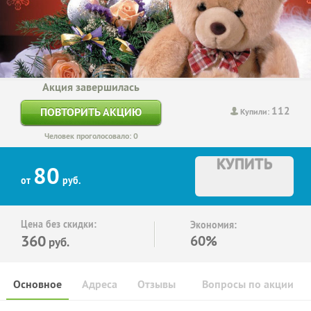
Акция завершилась
112
ПОВТОРИТЬ АКЦИЮ
Купили:
Человек проголосовало: 0
КУПИТЬ
80
от
руб.
Цена без скидки:
Экономия:
360
60%
руб.
Основное
Адреса
Отзывы
Вопросы по акции