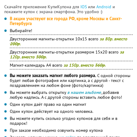
Скачайте приложение КупиКупона для
IOS
или
Android
и
покажите купон с экрана смартфона. Это удобно :)
В акции участвуют все города РФ, кроме Москвы и Санкт-
Петербурга
Выбирайте!
Двусторонние магниты-открытки 10х15 всего
за 80р. вместо
200р.
Двусторонние магниты-открытки размером 15х20 всего
за
120р. вместо
300р.
Магнит-календарь А4 всего
за 150р. вместо
360р.
Вы можете заказать магнит любого размера.
С одной стороны
будет любая фотография или картинка, а с другой - текст с
поздравлением на любом фоне (фото/картинка)
Вы можете выбрать открытку
в нашем альбоме
, добавив
любую надпись. А с другой стороны вставить любое фото!
Один купон даёт право на один магнит
Один купон действует на одного человека.
Вы можете купить сколько угодно купонов для себя и в
подарок!
При заказе необходимо озвучить номер купона