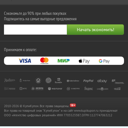
Сэкономьте до 90% при любых покупках
Подпишитесь на самые выгодные предложения
Принимаем к оплате:
2010-2026 © КупиКупон. Все права защищены.
Все права на товарный знак "КупиКупон" и на сайт www.kupikupon.ru принадлежат
OOO «Агентство цифровых решений» ИНН 7705523387, ОГРН 1127747063212