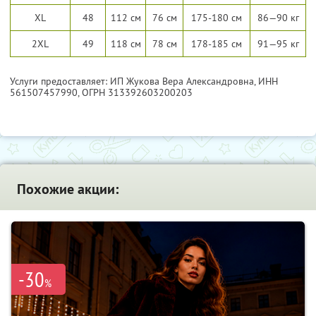
XL
48
112 см
76 см
175-180 см
86—90 кг
2XL
49
118 см
78 см
178-185 см
91—95 кг
Услуги предоставляет: ИП Жукова Вера Александровна,
ИНН
561507457990
, ОГРН 313392603200203
Похожие акции:
-30
%