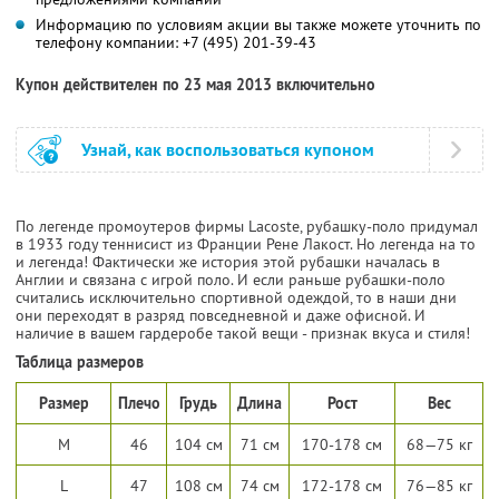
Информацию по условиям акции вы также можете уточнить по
телефону компании:
+7 (495) 201-39-43
Купон действителен по 23 мая 2013 включительно
Узнай, как воспользоваться купоном
По легенде промоутеров фирмы Lacoste, рубашку-поло придумал
в 1933 году теннисист из Франции Рене Лакост. Но легенда на то
и легенда! Фактически же история этой рубашки началась в
Англии и связана с игрой поло. И если раньше рубашки-поло
считались исключительно спортивной одеждой, то в наши дни
они переходят в разряд повседневной и даже офисной. И
наличие в вашем гардеробе такой вещи - признак вкуса и стиля!
Таблица размеров
Размер
Плечо
Грудь
Длина
Рост
Вес
M
46
104 см
71 см
170-178 см
68—75 кг
L
47
108 см
74 см
172-178 см
76—85 кг