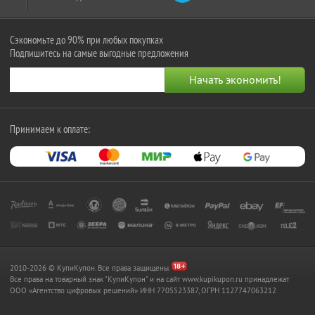
Сэкономьте до 90% при любых покупках
Подпишитесь на самые выгодные предложения
Принимаем к оплате:
2010-2026 © КупиКупон. Все права защищены.
Все права на товарный знак "КупиКупон" и на сайт www.kupikupon.ru принадлежат
OOO «Агентство цифровых решений» ИНН 7705523387, ОГРН 1127747063212