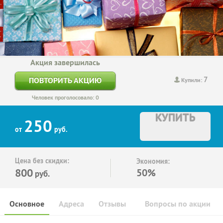
Акция завершилась
7
ПОВТОРИТЬ АКЦИЮ
Купили:
Человек проголосовало: 0
КУПИТЬ
250
от
руб.
Цена без скидки:
Экономия:
800
50%
руб.
Основное
Адреса
Отзывы
Вопросы по акции