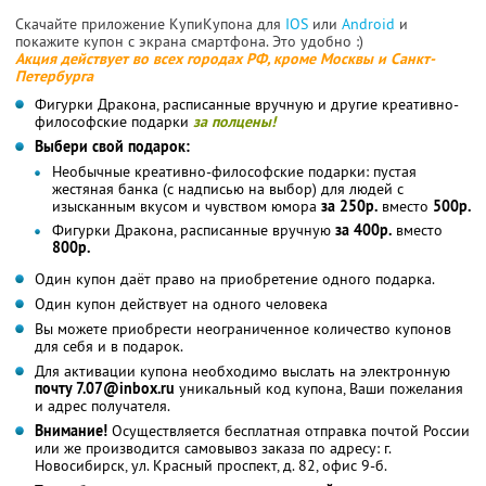
Скачайте приложение КупиКупона для
IOS
или
Android
и
покажите купон с экрана смартфона. Это удобно :)
Акция действует во всех городах РФ, кроме Москвы и Санкт-
Петербурга
Фигурки Дракона, расписанные вручную и другие креативно-
философские подарки
за полцены!
Выбери свой подарок:
Необычные креативно-философские подарки: пустая
жестяная банка (с надписью на выбор) для людей с
изысканным вкусом и чувством юмора
за 250р.
вместо
500р.
Фигурки Дракона, расписанные вручную
за 400р.
вместо
800р.
Один купон даёт право на приобретение одного подарка.
Один купон действует на одного человека
Вы можете приобрести неограниченное количество купонов
для себя и в подарок.
Для активации купона необходимо выслать на электронную
почту 7.07@inbox.ru
уникальный код купона, Ваши пожелания
и адрес получателя.
Внимание!
Осуществляется бесплатная отправка почтой России
или же производится самовывоз заказа по адресу: г.
Новосибирск, ул. Красный проспект, д. 82, офис 9-б.