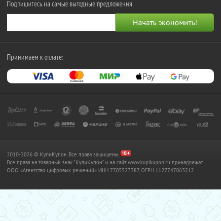
Подпишитесь на самые выгодные предложения
Принимаем к оплате:
2010-2026 © КупиКупон. Все права защищены.
Все права на товарный знак "КупиКупон" и на сайт www.kupikupon.ru принадлежат
OOO «Агентство цифровых решений» ИНН 7705523387, ОГРН 1127747063212