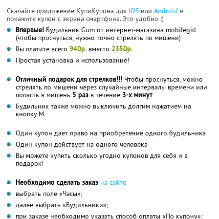
Скачайте приложение КупиКупона для
IOS
или
Android
и
покажите купон с экрана смартфона. Это удобно :)
Впервые!
Будильник Gum от интернет-магазина mobilegid
(чтобы проснуться, нужно точно стрелять по мишени)
Вы платите всего
940р.
вместо
2350р.
Простая установка и использование!
Отличный подарок для стрелков!!!
Чтобы проснуться, можно
стрелять по мишени через случайные интервалы времени или
попасть в мишень
5 раз
в течение
3-х минут
Будильник также можно выключить долгим нажатием на
кнопку М
Один купон даёт право на приобретение одного будильника
Один купон действует на одного человека
Вы можете купить сколько угодно купонов для себя и в
подарок!
Необходимо сделать заказ
на сайте
выбрать поле «Часы»;
далее выбрать «Будильники»;
при заказе необходимо указать способ оплаты «По купону»;