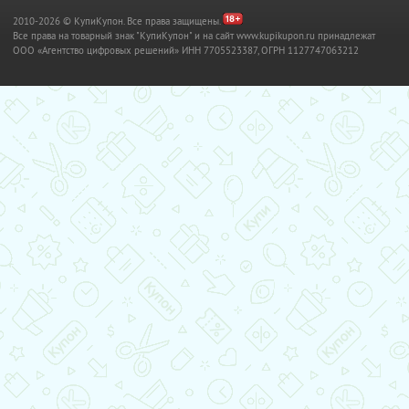
2010-2026 © КупиКупон. Все права защищены.
Все права на товарный знак "КупиКупон" и на сайт www.kupikupon.ru принадлежат
OOO «Агентство цифровых решений» ИНН 7705523387, ОГРН 1127747063212