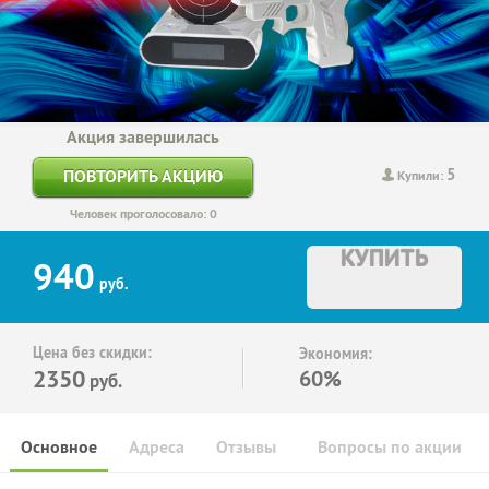
Акция завершилась
5
ПОВТОРИТЬ АКЦИЮ
Купили:
Человек проголосовало: 0
КУПИТЬ
940
руб.
Цена без скидки:
Экономия:
2350
60%
руб.
Основное
Адреса
Отзывы
Вопросы по акции