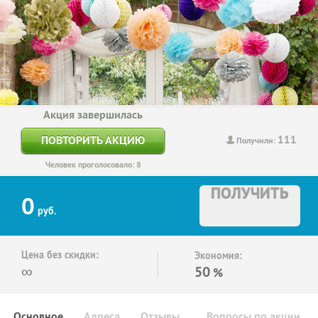
Акция завершилась
111
ПОВТОРИТЬ АКЦИЮ
Получили:
Человек проголосовало: 8
ПОЛУЧИТЬ
0
руб.
Цена без скидки:
Экономия:
∞
50
%
Основное
Адреса
Отзывы
Вопросы по акции