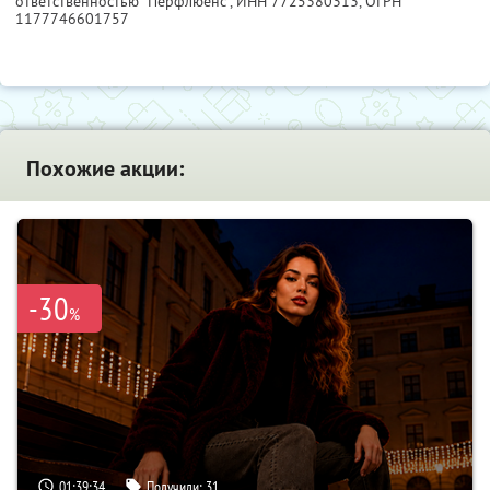
ответственностью "Перфлюенс",
ИНН 7725380313
, ОГРН
1177746601757
Похожие акции:
-30
%
01:39:33
Получили:
31