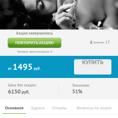
Акция завершилась
17
ПОВТОРИТЬ АКЦИЮ
Купили:
Человек проголосовало: 0
КУПИТЬ
1495
от
руб.
Цена без скидки:
Экономия:
6150
51%
руб.
Основное
Адреса
Отзывы
Вопросы по акции