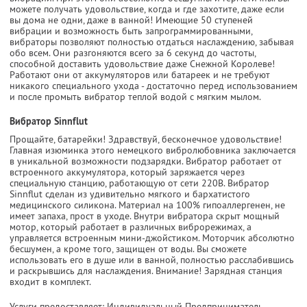
можете получать удовольствие, когда и где захотите, даже если
вы дома не одни, даже в ванной! Имеющие 50 ступеней
вибрации и возможность быть запрограммированными,
вибраторы позволяют полностью отдаться наслаждению, забывая
обо всем. Они разгоняются всего за 6 секунд до частоты,
способной доставить удовольствие даже Снежной Королеве!
Работают они от аккумуляторов или батареек и не требуют
никакого специального ухода - достаточно перед использованием
и после промыть вибратор теплой водой с мягким мылом.
Вибратор Sinnflut
Прощайте, батарейки! Здравствуй, бесконечное удовольствие!
Главная изюминка этого немецкого вибролюбовника заключается
в уникальной возможности подзарядки. Вибратор работает от
встроенного аккумулятора, который заряжается через
специальную станцию, работающую от сети 220В. Вибратор
Sinnflut сделан из удивительно мягкого и бархатистого
медицинского силикона. Материал на 100% гипоаллергенен, не
имеет запаха, прост в уходе. Внутри вибратора скрыт мощный
мотор, который работает в различных виброрежимах, а
управляется встроенным мини-джойстиком. Моторчик абсолютно
бесшумен, а кроме того, защищен от воды. Вы сможете
использовать его в душе или в ванной, полностью расслабившись
и раскрывшись для наслаждения. Внимание! Зарядная станция
входит в комплект.
Услуги предоставляет: Индивидуальный Предприниматель