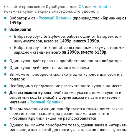
Скачайте приложение КупиКупона для
IOS
или
Android
и
покажите купон с экрана смартфона. Это удобно :)
Вибраторы от
«Розовый Кролик»
(производство - Германия)
от
1495р.
Выбирайте!
Вибратор Joy-Lite Stylevibe, работающий от батареек или
аккумуляторов, всего
за 1495р. вместо 2990р.
Вибратор Joy-Lite Sinnflut со встроенным аккумулятором и
зарядной станцией всего
за 2990р. вместо 6150р.
Один купон даёт право на приобретение одного вибратора
Один купон действует на одного человека
Вы можете приобрести сколько угодно купонов для себя и в
подарок
Необходимо предъявление распечатанного купона на месте
Для активации купона
необходимо указать номер купона и
секретный код (2 знака) в форме заказа на сайте интернет-
магазина
«Розовый Кролик»
Товары-участники акции приобретаются только путем заказа
через интернет-магазин, на розничные магазины сети
«Розовый Кролик» акция не распространяется
Однако вы можете приобрести товар, сделав заказ в интернет-
магазине, а как способ доставки указать «самовывоз с пунктом