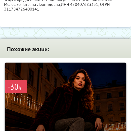
Мелешко Татьяна Леонидовна,
ИНН 470407683331
, ОГРН
311784726400141
Похожие акции:
-30
%