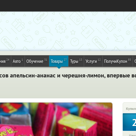
24
1
31
27
13
12
85
ния
Авто
Обучение
Товары
Туры
Услуги
ПолучиКупон
сов апельсин-ананас и черешня-лимон, впервые все
Купил
Цена