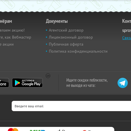
тнёрам
Документы
Кон
елаем акцию!
Агентский договор
spro
е, как Вебмастер
Лицензионный договор
Связ
е акции
Публичная оферта
Политика конфиденциальности
Ищите скидки поблизости,
не выходя из чата: