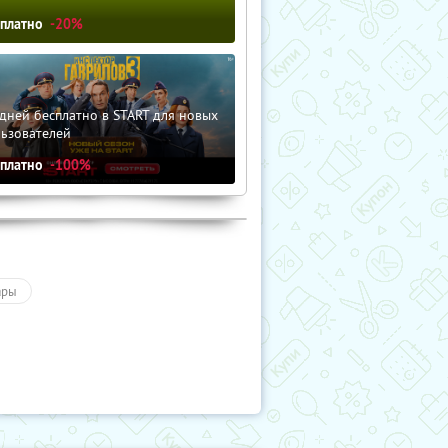
сплатно
-20%
дней бесплатно в START для новых
льзователей
сплатно
-100%
ары