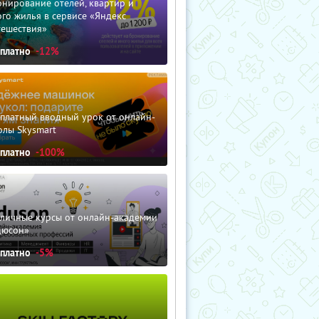
нирование отелей, квартир и
го жилья в сервисе «Яндекс
тешествия»
сплатно
-12%
сплатный вводный урок от онлайн-
олы Skysmart
сплатно
-100%
зличные курсы от онлайн-академии
дюсон»
сплатно
-5%