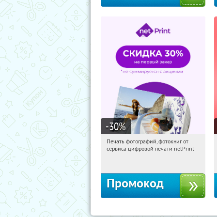
-30
%
Печать фотографий, фотокниг от
17:22:41
Получили:
4
сервиса цифровой печати netPrint
Россия
Промокод