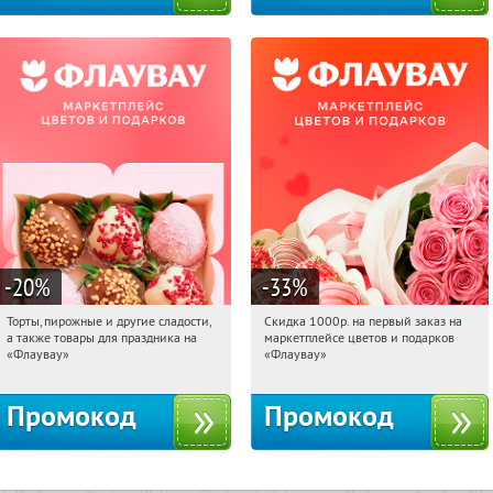
-20
%
-33
%
Торты, пирожные и другие сладости,
Скидка 1000р. на первый заказ на
17:22:41
Получили:
6
17:22:41
Получили:
18
а также товары для праздника на
маркетплейсе цветов и подарков
Россия
Россия
«Флаувау»
«Флаувау»
Промокод
Промокод