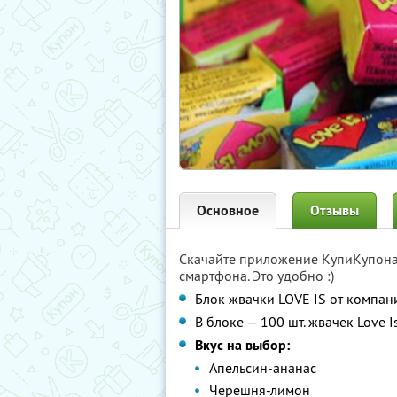
Основное
Отзывы
Скачайте приложение КупиКупон
смартфона. Это удобно :)
Блок жвачки LOVE IS от компан
В блоке — 100 шт. жвачек Love Is
Вкус на выбор:
Апельсин-ананас
Черешня-лимон