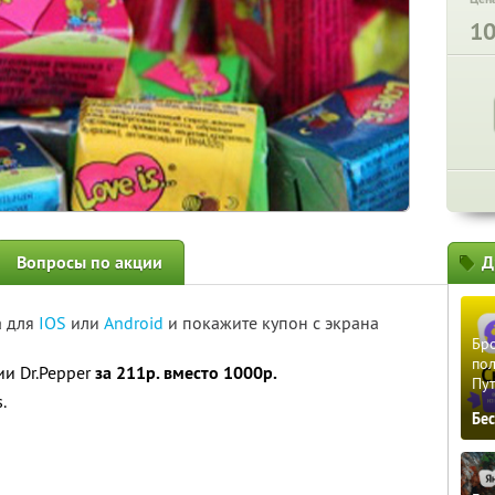
1
Вопросы по акции
Д
а для
IOS
или
Android
и покажите купон с экрана
Бро
пол
ии Dr.Pepper
за 211р. вместо 1000р.
Пу
.
Бе