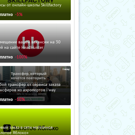
сы от онлайн-школы Skillfactory
сплатно
-5%
змещение вашей вакансии на 30
й на сайте HeadHunter
сплатно
-100%
ой трансфер от сервиса заказа
нсферов из аэропортов i'way
сплатно
-10%
вый заказ в сети магазинов
олотое Яблоко»