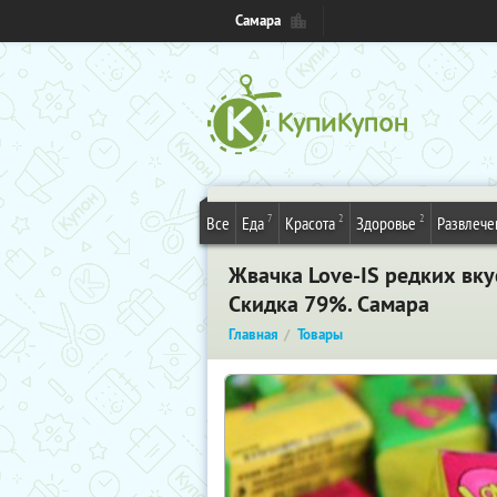
Самара
7
2
2
Все
Еда
Красота
Здоровье
Развлече
Жвачка Love-IS редких вку
Скидка 79%. Самара
Главная
Товары