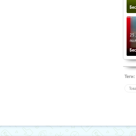
Бе
25 
по
Бе
Теги:
Тов