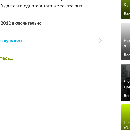
Кур
й доставки одного и того же заказа она
Бе
я 2012 включительно
ся купоном
Ра
дне
Бе
есь...
Люб
тра
Бе
Пер
«З