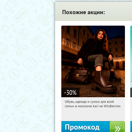
Похожие акции:
-30
%
Обувь, одежда и сумки для всей
17:22:41
Получили:
32
семьи в магазине kari на Wildberries
Россия
Промокод