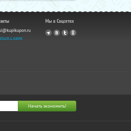
такты
Мы в Соцсетях
si@kupikupon.ru
аться с нами