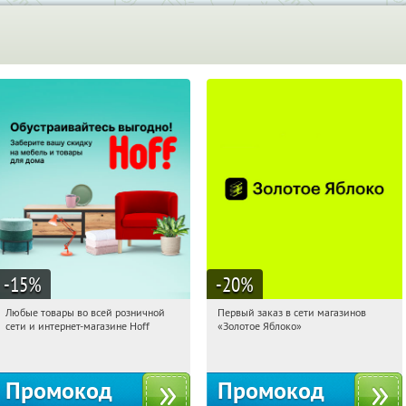
-15
%
-20
%
Любые товары во всей розничной
Первый заказ в сети магазинов
17:22:41
Получили:
83
17:22:41
Получи первым!
сети и интернет-магазине Hoff
«Золотое Яблоко»
Москва, 1-й Волоколамский проезд,
Россия
10с1
Промокод
Промокод