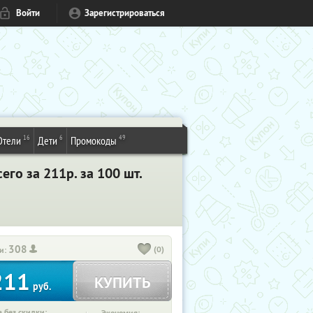
Войти
Зарегистрироваться
16
6
49
Отели
Дети
Промокоды
го за 211р. за 100 шт.
308
(0)
и:
211
КУПИТЬ
руб.
 без скидки: