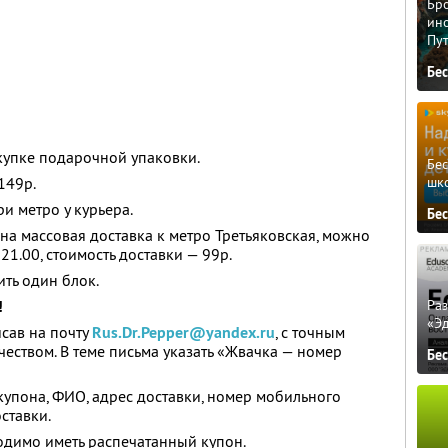
Бро
ино
Пу
Бе
окупке подарочной упаковки.
Бе
шк
149р.
и метро у курьера.
Бе
на массовая доставка к метро Третьяковская, можно
 21.00, стоимость доставки — 99р.
ть один блок.
Ра
!
«Э
исав на почту
Rus.Dr.Pepper@yandex.ru
, с точным
еством. В теме письма указать «Жвачка — номер
Бе
купона, ФИО, адрес доставки, номер мобильного
ставки.
одимо иметь распечатанный купон.