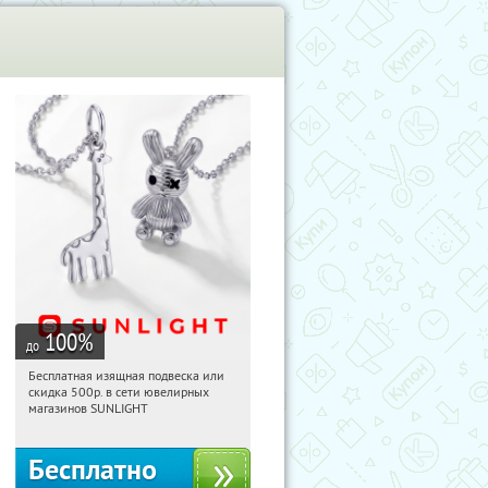
100
%
до
Бесплатная изящная подвеска или
17:22:41
Получили:
74
скидка 500р. в сети ювелирных
Россия
магазинов SUNLIGHT
Бесплатно