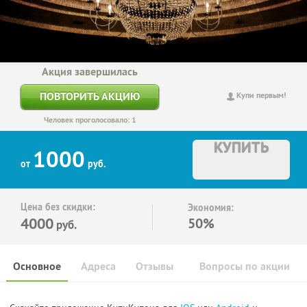
Акция завершилась
ПОВТОРИТЬ АКЦИЮ
Купи первым!
Человек проголосовало: 1
КУПИТЬ
1000
от
руб.
Цена без скидки:
Экономия:
4000
50%
руб.
Основное
Адреса
Отзывы
Вопросы по акции