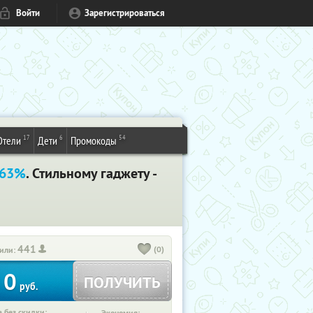
Войти
Зарегистрироваться
17
6
54
Отели
Дети
Промокоды
 63%
. Стильному гаджету -
441
(0)
или:
0
ПОЛУЧИТЬ
руб.
 без скидки: