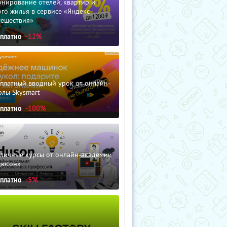
нирование отелей, квартир и
го жилья в сервисе «Яндекс
тешествия»
сплатно
-12%
сплатный вводный урок от онлайн-
олы Skysmart
сплатно
-100%
зличные курсы от онлайн-академии
дюсон»
сплатно
-5%