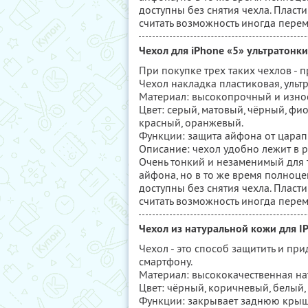
доступны без снятия чехла. Пласти
считать возможность иногда пере
Чехол для iPhone «5» ультратонк
При покупке трех таких чехлов - 
Чехол накладка пластиковая, ультр
Материал: высокопрочный и износ
Цвет: серый, матовый, чёрный, фио
красный, оранжевый.
Функции: защита айфона от царапи
Описание: чехол удобно лежит в р
Очень тонкий и незаменимый для 
айфона, но в то же время полноц
доступны без снятия чехла. Пласти
считать возможность иногда пере
Чехол из натуральной кожи для I
Чехол - это способ защитить и пр
смартфону.
Материал: высококачественная на
Цвет: чёрный, коричневый, белый
Функции: закрывает заднюю крышк