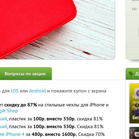
∞
Вопросы по акции
Д
а для
IOS
или
Android
и покажите купон с экрана
Бро
пол
ет
скидку до 87%
на стильные чехлы для iPhone и
Пу
gik Shop
Бе
нкий
, пластик за
100р. вместо 550р.
скидка 81%
нкий
, пластик за
100р. вместо 550р.
Скидка 81%
ля iPhone 4
за
480р. вместо 1600р.
Скидка 70%