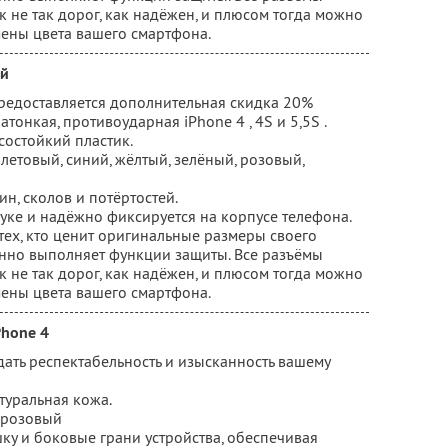
к не так дорог, как надёжен, и плюсом тогда можно
мены цвета вашего смартфона.
ий
предоставляется дополнительная скидка 20%
атонкая, противоударная iPhone 4 , 4S и 5,5S .
остойкий пластик.
летовый, синий, жёлтый, зелёный, розовый,
н, сколов и потёртостей.
уке и надёжно фиксируется на корпусе телефона.
тех, кто ценит оригинальные размеры своего
енно выполняет функции защиты. Все разъёмы
к не так дорог, как надёжен, и плюсом тогда можно
мены цвета вашего смартфона.
Phone 4
идать респектабельность и изысканность вашему
туральная кожа.
, розовый
у и боковые грани устройства, обеспечивая