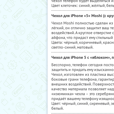
чехол телефон будет выделяться и
Цвет клеточек: синий, жёлтый, бел
Чехол для iPhone «5» Moshi (c кр
Чехол Moshi полностью сделан из 
лёгкий, он отлично защитит ваш т
воздействий. А круглое отверстие
айфона, что придаст ему стильный
Цвета: чёрный, коричневый, красн
светло-синий, матовый.
Чехол для iPhone 5 с «яблоком», 
Бесспорно, телефон сегодня посто
защитить и придать ему изысканнос
Чехол, изготовлен из пластика вы
боковые грани телефона, гаранти
внешних воздействий. Поверхность
качество материала позволяет над
«изюминка» чехла – это серебрян
придаёт вашему телефону изящнос
Цвет: чёрный, синий, сиреневый, 
белый.