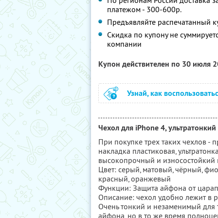
По регионам России доставка з
платежом - 300-600р.
Предъявляйте распечатанный к
Скидка по купону не суммируе
компании
Купон действителен по 30 июля 
Узнай, как воспользовать
Чехол для iPhone 4, ультратонкий
При покупке трех таких чехлов - 
накладка пластиковая, ультратонка
высокопрочный и износостойкий 
Цвет: серый, матовый, чёрный, фио
красный, оранжевый
Функции: Защита айфона от царапи
Описание: чехол удобно лежит в р
Очень тонкий и незаменимый для 
айфона, но в то же время полноц