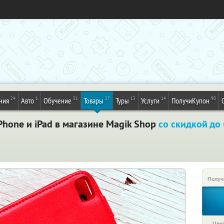
24
1
31
27
13
14
90
ния
Авто
Обучение
Товары
Туры
Услуги
ПолучиКупон
Phone и iPad в магазине Magik Shop
со скидкой до
Получ
Цена