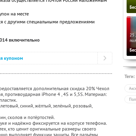
аказа осуществляется Почтой России наложенным
Бе
упон на месте
тся с другими специальными предложениями
25 
2014 включительно
по
Бе
ся купоном
Теги:
предоставляется дополнительная скидка 20% Чехол
Акс
я, противоударная iPhone 4 , 4S и 5,5S. Материал:
Пол
пластик.
летовый, синий, жёлтый, зелёный, розовый,
н, сколов и потёртостей.
уке и надёжно фиксируется на корпусе телефона.
тех, кто ценит оригинальные размеры своего
енно выполняет функции защиты. Все разъёмы