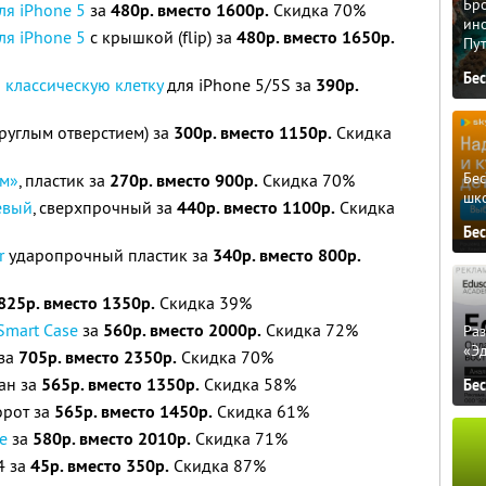
Бро
ля iPhone 5
за
480р. вместо 1600р.
Скидка 70%
ино
ля iPhone 5
с крышкой (flip) за
480р. вместо 1650р.
Пу
Бе
 классическую клетку
для iPhone 5/5S за
390р.
круглым отверстием) за
300р. вместо 1150р.
Скидка
Бе
ом»
, пластик за
270р. вместо 900р.
Скидка 70%
шк
евый
, сверхпрочный за
440р. вместо 1100р.
Скидка
Бе
r
ударопрочный пластик за
340р. вместо 800р.
825р. вместо 1350р.
Скидка 39%
Smart Case
за
560р. вместо 2000р.
Скидка 72%
Ра
«Э
за
705р. вместо 2350р.
Скидка 70%
тан за
565р. вместо 1350р.
Скидка 58%
Бе
рот за
565р. вместо 1450р.
Скидка 61%
e
за
580р. вместо 2010р.
Скидка 71%
4 за
45р. вместо 350р.
Скидка 87%