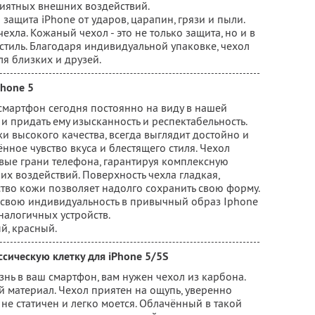
иятных внешних воздействий.
защита iPhone от ударов, царапин, грязи и пыли.
ехла. Кожаный чехол - это не только защита, но и в
стиль. Благодаря индивидуальной упаковке, чехол
я близких и друзей.
Phone 5
смартфон сегодня постоянно на виду в нашей
 и придать ему изысканность и респектабельность.
и высокого качества, всегда выглядит достойно и
нное чувство вкуса и блестящего стиля. Чехол
ые грани телефона, гарантируя комплексную
х воздействий. Поверхность чехла гладкая,
тво кожи позволяет надолго сохранить свою форму.
 свою индивидуальность в привычный образ Iphone
налогичных устройств.
й, красный.
сическую клетку для iPhone 5/5S
знь в ваш смартфон, вам нужен чехол из карбона.
 материал. Чехол приятен на ощупь, уверенно
, не статичен и легко моется. Облачённый в такой