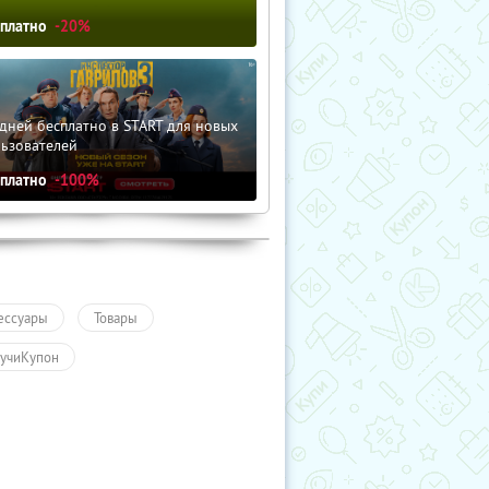
сплатно
-20%
дней бесплатно в START для новых
льзователей
сплатно
-100%
ессуары
Товары
учиКупон