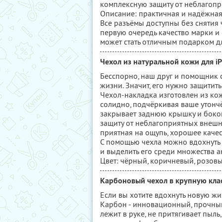
комплексную защиту от неблагопр
Описание: практичная и надёжная 
Все разъёмы доступны без снятия ч
первую очередь качество марки и 
может стать отличным подарком дл
Чехол из натуральной кожи для i
Бесспорно, наш друг и помощник 
жизни. Значит, его нужно защитить
Чехол-накладка изготовлен из кож
солидно, подчёркивая ваше утончё
закрывает заднюю крышку и боков
защиту от неблагоприятных внешни
приятная на ощупь, хорошее качес
С помощью чехла можно вдохнуть
и выделить его среди множества а
Цвет: чёрный, коричневый, розовы
Карбоновый чехол в крупную клас
Если вы хотите вдохнуть новую жи
Карбон - инновационный, прочный
лежит в руке, не притягивает пыль