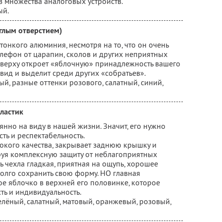
з множества аналоговых устройств.
ый.
углым отверстием)
тонкого алюминия, несмотря на то, что он очень
елефон от царапин, сколов и других неприятных
 сверху откроет «яблочную» принадлежность вашего
 вид и выделит среди других «собратьев».
ый, разные оттенки розового, салатный, синий,
пластик
янно на виду в нашей жизни. Значит, его нужно
ть и респектабельность.
сокого качества, закрывает заднюю крышку и
руя комплексную защиту от неблагоприятных
 чехла гладкая, приятная на ощупь, хорошее
олго сохранить свою форму. НО главная
ое яблочко в верхней его половинке, которое
ть и индивидуальность.
зелёный, салатный, матовый, оранжевый, розовый,