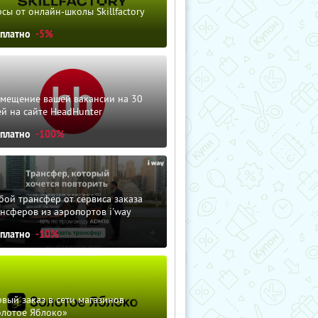
сы от онлайн-школы Skillfactory
сплатно
-5%
змещение вашей вакансии на 30
й на сайте HeadHunter
сплатно
-100%
ой трансфер от сервиса заказа
нсферов из аэропортов i'way
сплатно
-10%
вый заказ в сети магазинов
олотое Яблоко»