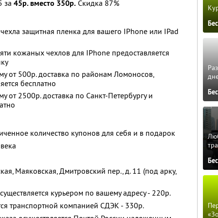
5 за
45р. вместо 350р.
Скидка 87%
Кур
Бе
чехла защитная пленка для вашего IPhone или IPad
яти кожаных чехлов для IPhone предоставляется
пку
Ра
му от 500р. доставка по районам Ломоносов,
дне
ляется бесплатно
Бе
у от 2500р. доставка по Санкт-Петербургу и
атно
ченное количество купонов для себя и в подарок
Люб
овека
тра
Бе
ая, Маяковская, Дмитровский пер., д. 11 (под арку,
существляется курьером по вашему адресу - 220р.
тся транспортной компанией СДЭК - 330р.
Пер
«З