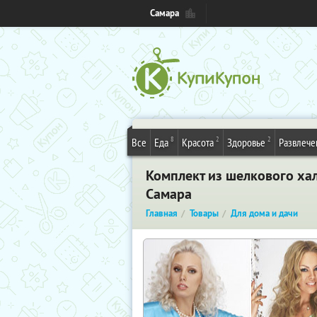
Самара
8
2
2
Все
Еда
Красота
Здоровье
Развлече
Комплект из шелкового хал
Самара
Главная
Товары
Для дома и дачи