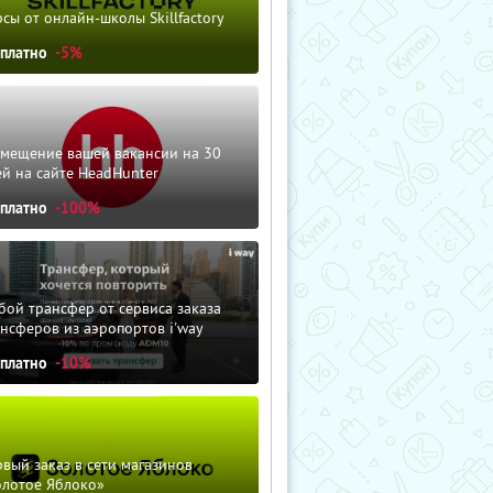
сы от онлайн-школы Skillfactory
сплатно
-5%
змещение вашей вакансии на 30
й на сайте HeadHunter
сплатно
-100%
ой трансфер от сервиса заказа
нсферов из аэропортов i'way
сплатно
-10%
вый заказ в сети магазинов
олотое Яблоко»