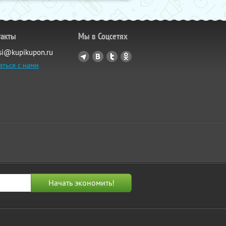
такты
Мы в Соцсетях
si@kupikupon.ru
аться с нами