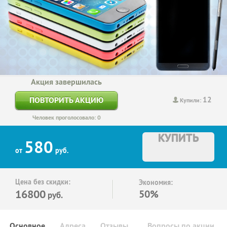
Акция завершилась
12
ПОВТОРИТЬ АКЦИЮ
Купили:
Человек проголосовало: 0
КУПИТЬ
580
от
руб.
Цена без скидки:
Экономия:
16800
50%
руб.
Основное
Адреса
Отзывы
Вопросы по акции