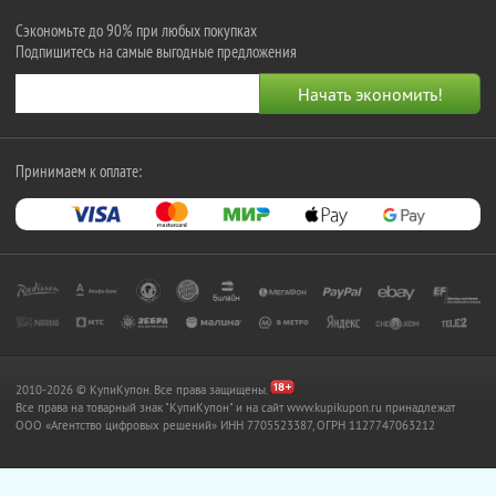
Сэкономьте до 90% при любых покупках
Подпишитесь на самые выгодные предложения
Принимаем к оплате:
2010-2026 © КупиКупон. Все права защищены.
Все права на товарный знак "КупиКупон" и на сайт www.kupikupon.ru принадлежат
OOO «Агентство цифровых решений» ИНН 7705523387, ОГРН 1127747063212