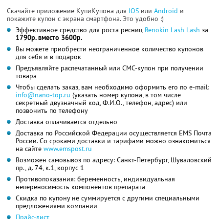
Скачайте приложение КупиКупона для
IOS
или
Android
и
покажите купон с экрана смартфона. Это удобно :)
Эффективное средство для роста ресниц
Renokin Lash Lash
за
1790р. вместо 3600р.
Вы можете приобрести неограниченное количество купонов
для себя и в подарок
Предъявляйте распечатанный или СМС-купон при получении
товара
Чтобы сделать заказ, вам необходимо оформить его по e-mail:
info@nano-top.ru
(указать номер купона, в том числе
секретный двузначный код, Ф.И.О., телефон, адрес) или
позвонить по телефону
Доставка оплачивается отдельно
Доставка по Российской Федерации осуществляется EMS Почта
России. Со сроками доставки и тарифами можно ознакомиться
на сайте
www.emspost.ru
Возможен самовывоз по адресу: Санкт-Петербург, Шуваловский
пр., д. 74, к.1, корпус 1
Противопоказания: беременность, индивидуальная
непереносимость компонентов препарата
Скидка по купону не суммируется с другими специальными
предложениями компании
Прайс-лист