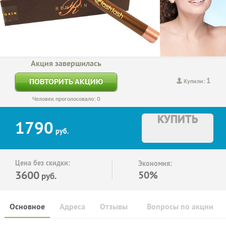
Акция завершилась
1
ПОВТОРИТЬ АКЦИЮ
Купили:
Человек проголосовало: 0
КУПИТЬ
1790
руб.
Цена без скидки:
Экономия:
3600
50%
руб.
Основное
Адреса
Отзывы
Вопросы по акции