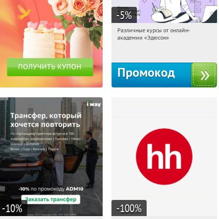
-5
%
Различные курсы от онлайн-
00:09:19
Получили:
2
академии «Эдюсон»
Россия
Промокод
-10
%
-100
%