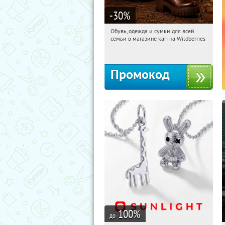
-30
%
Обувь, одежда и сумки для всей
00:09:19
Получили:
30
семьи в магазине kari на Wildberries
Россия
Промокод
100
%
до