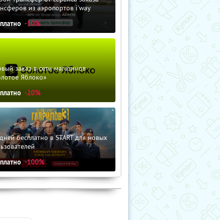
нсферов из аэропортов i'way
сплатно
-10%
вый заказ в сети магазинов
олотое Яблоко»
сплатно
-20%
дней бесплатно в START для новых
льзователей
сплатно
-100%