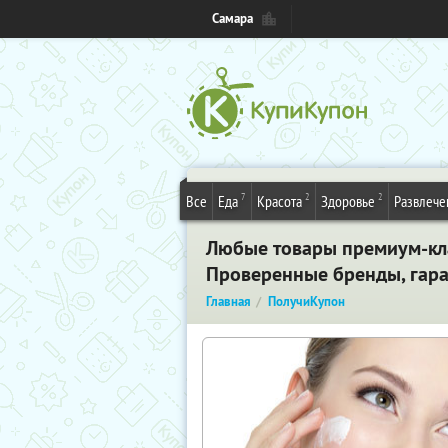
Самара
7
2
2
Все
Еда
Красота
Здоровье
Развлече
Любые товары премиум-клас
Проверенные бренды, гара
Главная
ПолучиКупон