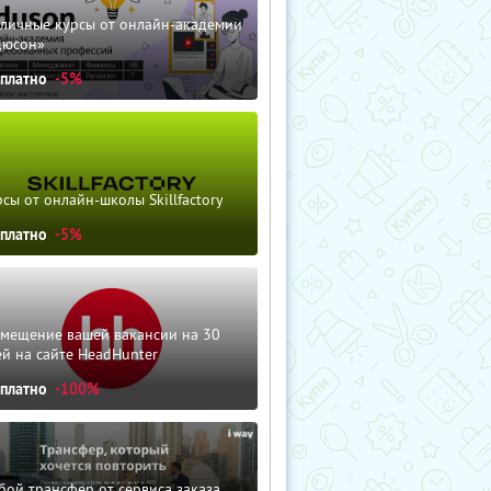
зличные курсы от онлайн-академии
дюсон»
сплатно
-5%
сы от онлайн-школы Skillfactory
сплатно
-5%
змещение вашей вакансии на 30
й на сайте HeadHunter
сплатно
-100%
ой трансфер от сервиса заказа