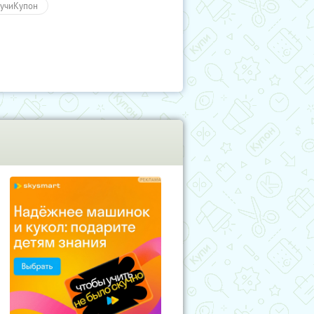
учиКупон