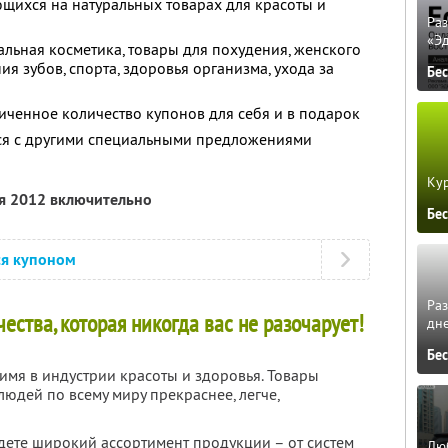
щихся на натуральных товарах для красоты и
Ра
«Э
альная косметика, товары для похудения, женского
ия зубов, спорта, здоровья организма, ухода за
Бе
ченное количество купонов для себя и в подарок
тся с другими специальными предложениями
Кур
ря 2012 включительно
Бе
ся купоном
Ра
ства, которая никогда вас не разочарует!
дне
Бе
 имя в индустрии красоты и здоровья. Товары
юдей по всему миру прекраснее, легче,
йдете широкий ассортимент продукции – от систем
Люб