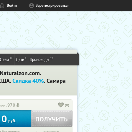
Войти
Зарегистрироваться
16
6
49
Отели
Дети
Промокоды
Naturalzon.com.
 США.
Скидка 40%
. Самара
970
(0)
или:
0
ПОЛУЧИТЬ
руб.
 без скидки: