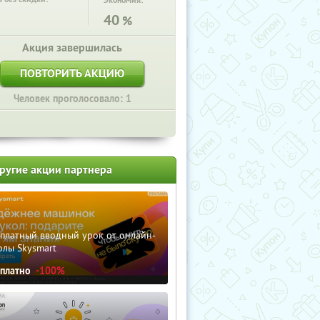
Экономия:
40
%
Акция завершилась
ПОВТОРИТЬ АКЦИЮ
Человек проголосовало: 1
ругие акции партнера
сплатный вводный урок от онлайн-
олы Skysmart
сплатно
-100%