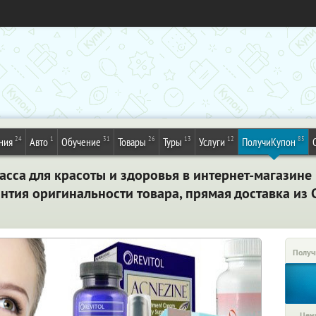
24
1
31
26
13
12
85
ния
Авто
Обучение
Товары
Туры
Услуги
ПолучиКупон
са для красоты и здоровья в интернет-магазине 
нтия оригинальности товара, прямая доставка из
Получ
Цена