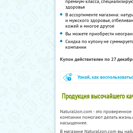
премиум-класса, специализирую
здоровья
В ассортименте магазина: натур
и мужского здоровья, отбеливан
кожей и многое другое
Вы можете приобрести неограни
Скидка по купону не суммируе
компании
Купон действителен по 27 декаб
Узнай, как воспользовать
Продукция высочайшего каче
Naturalzon.com - это проверенное
компании помогают делать жизнь л
насыщеннее.
В магазине Naturalzon.com вы на