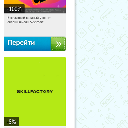
-100
%
Бесплатный вводный урок от
00:09:19
Получи первым!
онлайн-школы Skysmart
Россия
Перейти
-5
%