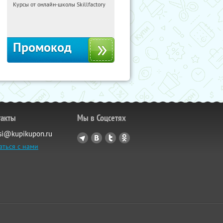
Курсы от онлайн-школы Skillfactory
00:09:19
Получи первым!
Россия
Промокод
такты
Мы в Соцсетях
si@kupikupon.ru
аться с нами