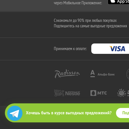
через Мобильное Приложение:
Сэкономьте до 90% при любых покупках
Подпишитесь на самые выгодные предложения
Принимаем к оплате:
Под
Хочешь быть в курсе выгодных предложений?
2010-2026 © КупиКупон. Все права защищены.
Все права на товарный знак "КупиКупон" и на сайт