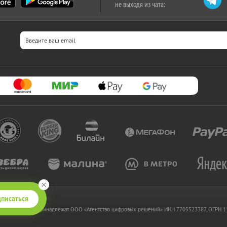
не выходя из чата:
писаться
 www.kupikupon.ru принадлежат OOO «Агентство цифровых решений» ИНН 7705523387, ОГРН