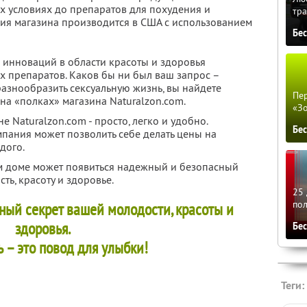
х условиях до препаратов для похудения и
тра
ция магазина производится в США с использованием
Бе
инноваций в области красоты и здоровья
х препаратов. Каков бы ни был ваш запрос –
разнообразить сексуальную жизнь, вы найдете
Пер
на «полках» магазина Naturalzon.com.
«З
е Naturalzon.com - просто, легко и удобно.
Бе
мпания может позволить себе делать цены на
дого.
м доме может появиться надежный и безопасный
ть, красоту и здоровье.
25 
по
ный секрет вашей молодости, красоты и
здоровья.
Бе
 – это повод для улыбки!
Теги: