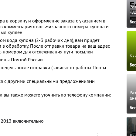
Ра
«Э
а в корзину и оформление заказа с указанием в
Бе
 в комментариях восьмизначного номера купона и
был куплен
м кода купона (2-3 рабочих дня), вам придет
л в обработку. После отправки товара на ваш адрес
к-номером для отслеживания пути посылки
Кур
гионы Почтой России
Бе
недель после отправки (зависят от работы Почты
тся с другими специальными предложениями
Ра
 вы также можете уточнить по телефону компании:
дне
Бе
я 2013 включительно
Люб