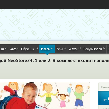
24
1
31
27
13
12
86
ния
Авто
Обучение
Товары
Туры
Услуги
ПолучиКупон
ой NeoStore24: 1 или 2. В комплект входит напо
Купил
от
Цена