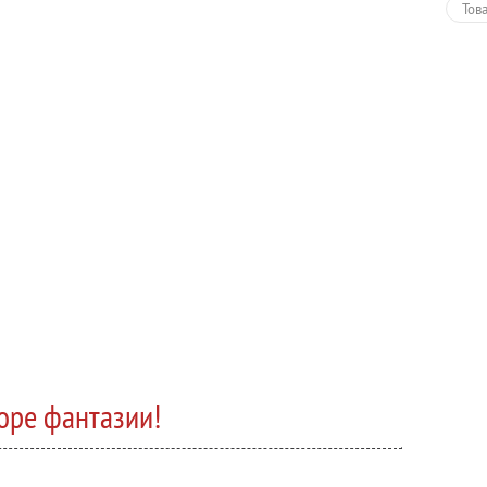
Тов
оре фантазии!