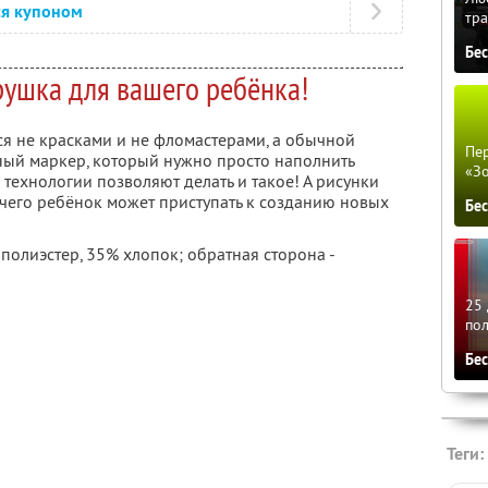
ся купоном
тра
Бе
рушка для вашего ребёнка!
ся не красками и не фломастерами, а обычной
Пер
ьный маркер, который нужно просто наполнить
«З
технологии позволяют делать и такое! А рисунки
е чего ребёнок может приступать к созданию новых
Бе
полиэстер, 35% хлопок; обратная сторона -
25 
по
Бе
Теги: