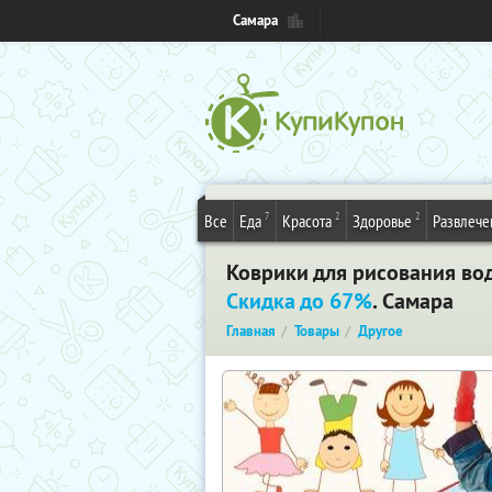
Самара
7
2
2
Все
Еда
Красота
Здоровье
Развлече
Коврики для рисования вод
Скидка до 67%
. Самара
Главная
Товары
Другое