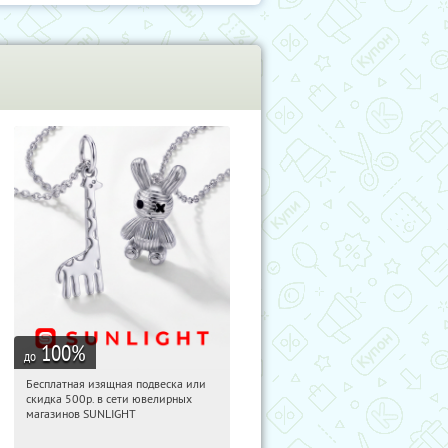
100
%
до
Бесплатная изящная подвеска или
15:09:48
Получили:
73
скидка 500р. в сети ювелирных
Россия
магазинов SUNLIGHT