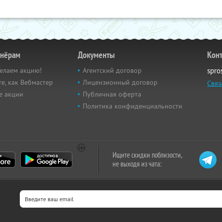
тнёрам
Документы
Кон
елаем акцию!
Агентский договор
spro
е, как Вебмастер
Лицензионный договор
Связ
е акции
Публичная оферта
Политика конфиденциальности
Ищите скидки поблизости,
не выходя из чата: