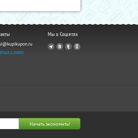
такты
Мы в Соцсетях
si@kupikupon.ru
аться с нами