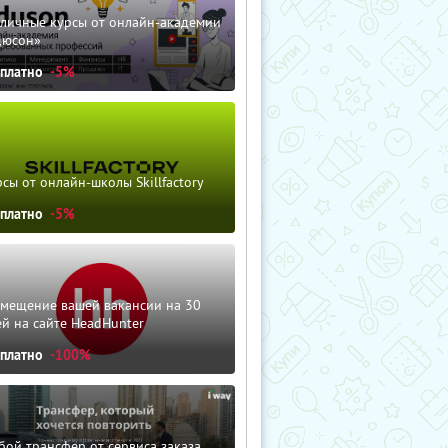
зличные курсы от онлайн-академии
дюсон»
сплатно
-5%
сы от онлайн-школы Skillfactory
сплатно
-5%
змещение вашей вакансии на 30
й на сайте HeadHunter
сплатно
-100%
ой трансфер от сервиса заказа