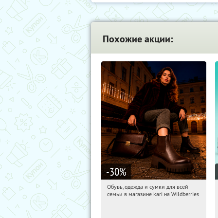
Похожие акции:
-30
%
Обувь, одежда и сумки для всей
15:09:48
Получили:
31
семьи в магазине kari на Wildberries
Россия