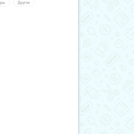
ары
Другое