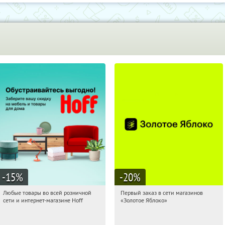
-15
%
-20
%
Любые товары во всей розничной
Первый заказ в сети магазинов
15:09:48
Получили:
83
15:09:48
Получи первым!
сети и интернет-магазине Hoff
«Золотое Яблоко»
Москва, 1-й Волоколамский проезд,
Россия
10с1