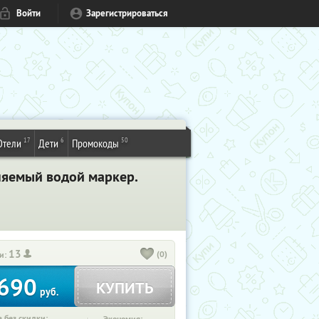
Войти
Зарегистрироваться
17
6
50
Отели
Дети
Промокоды
лняемый водой маркер.
13
(0)
и:
690
КУПИТЬ
руб.
 без скидки: