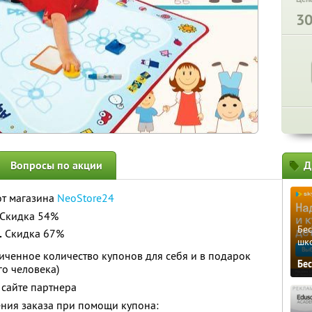
3
Вопросы по акции
Д
т магазина
NeoStore24
Скидка 54%
Бе
.
Скидка 67%
шк
ченное количество купонов для себя и в подарок
Бе
го человека)
сайте партнера
ния заказа при помощи купона: