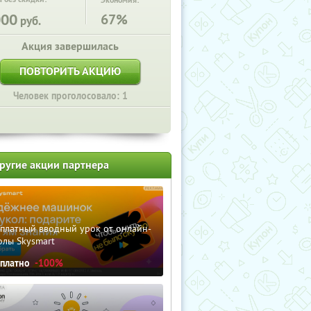
Экономия:
000
67%
руб.
Акция завершилась
ПОВТОРИТЬ АКЦИЮ
Человек проголосовало: 1
ругие акции партнера
сплатный вводный урок от онлайн-
олы Skysmart
сплатно
-100%