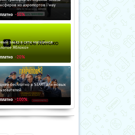
нсферов из аэропортов i'way
сплатно
-10%
вый заказ в сети магазинов
олотое Яблоко»
сплатно
-20%
дней бесплатно в START для новых
льзователей
сплатно
-100%