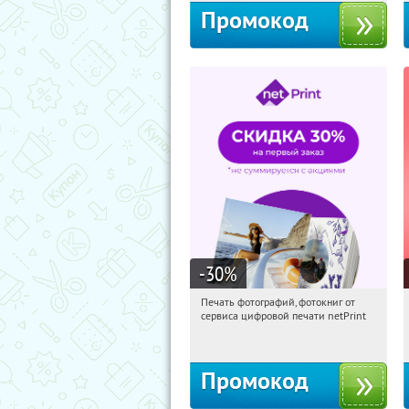
Промокод
-30
%
Печать фотографий, фотокниг от
15:09:48
Получили:
4
сервиса цифровой печати netPrint
Россия
Промокод