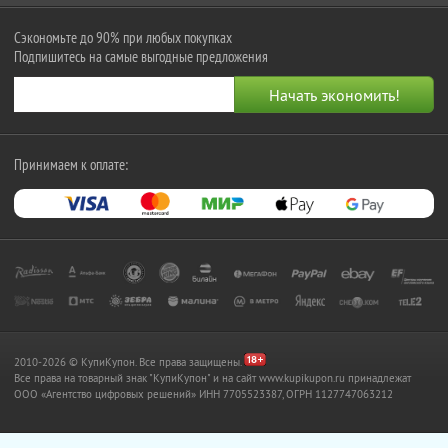
Сэкономьте до 90% при любых покупках
Подпишитесь на самые выгодные предложения
Принимаем к оплате:
2010-2026 © КупиКупон. Все права защищены.
Все права на товарный знак "КупиКупон" и на сайт www.kupikupon.ru принадлежат
OOO «Агентство цифровых решений» ИНН 7705523387, ОГРН 1127747063212