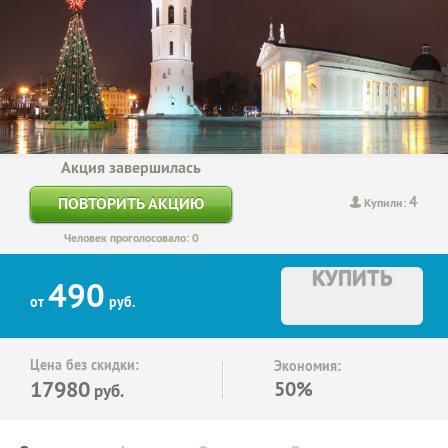
Акция завершилась
4
ПОВТОРИТЬ АКЦИЮ
Купили:
Человек проголосовало: 0
КУПИТЬ
490
от
руб.
Цена без скидки:
Экономия:
17980
50%
руб.