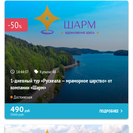
-50
%
14:44:06
Купили:
48
1-дневный тур «Рускеала — мраморное царство» от
компании «Шарм»
Достоевская
490
ПОДРОБНЕЕ
руб.
3900
руб.