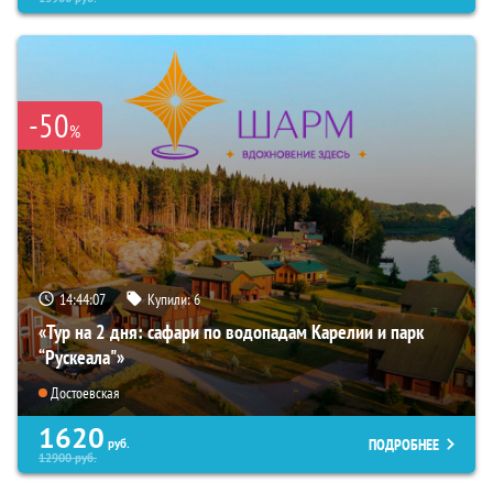
-50
%
14:44:06
Купили:
6
«Тур на 2 дня: сафари по водопадам Карелии и парк
“Рускеала"»
Достоевская
1620
ПОДРОБНЕЕ
руб.
12900
руб.