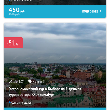
450
ПОДРОБНЕЕ
руб.
4550
руб.
-51
%
14:44:06
Купили:
5
Гастрономический тур в Выборг на 1 день от
туроператора «ХохломаТур»
Сенная площадь