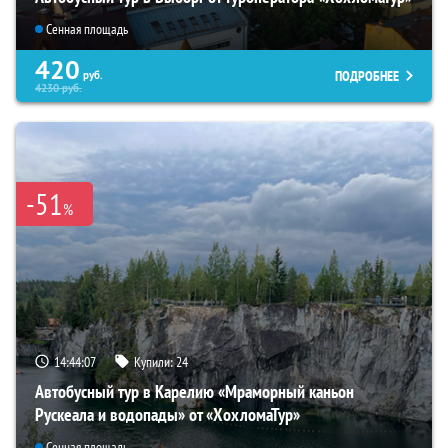
Сенная площадь
420
ПОДРОБНЕЕ
руб.
4230
руб.
-51
%
14:44:06
Купили:
24
Автобусный тур в Карелию «Мраморный каньон
Рускеала и водопады» от «ХохломаТур»
Сенная площадь