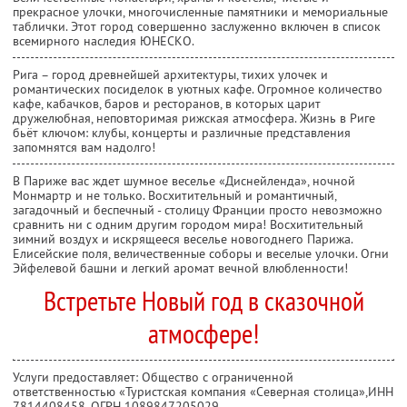
прекрасное улочки, многочисленные памятники и мемориальные
таблички. Этот город совершенно заслуженно включен в список
всемирного наследия ЮНЕСКО.
Рига – город древнейшей архитектуры, тихих улочек и
романтических посиделок в уютных кафе. Огромное количество
кафе, кабачков, баров и ресторанов, в которых царит
дружелюбная, неповторимая рижская атмосфера. Жизнь в Риге
бьёт ключом: клубы, концерты и различные представления
запомнятся вам надолго!
В Париже вас ждет шумное веселье «Диснейленда», ночной
Монмартр и не только. Восхитительный и романтичный,
загадочный и беспечный - столицу Франции просто невозможно
сравнить ни с одним другим городом мира! Восхитительный
зимний воздух и искрящееся веселье новогоднего Парижа.
Елисейские поля, величественные соборы и веселые улочки. Огни
Эйфелевой башни и легкий аромат вечной влюбленности!
Встретьте Новый год в сказочной
атмосфере!
Услуги предоставляет: Общество с ограниченной
ответственностью «Туристская компания «Северная столица»,
ИНН
7814408458
, ОГРН 1089847205029