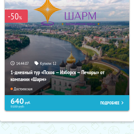
-50
%
14:44:06
Купили:
12
1-дневный тур «Псков — Изборск — Печоры» от
компании «Шарм»
Достоевская
640
ПОДРОБНЕЕ
руб.
5100
руб.