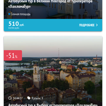
Автобусный тур в Великий Новгород от туроператора
«ХохломаТур»
Сенная площадь
510
ПОДРОБНЕЕ
руб.
5190
руб.
-51
%
14:44:06
Купили:
9
Автобусный тур в Выборг от туроператора «ХохломаТур»