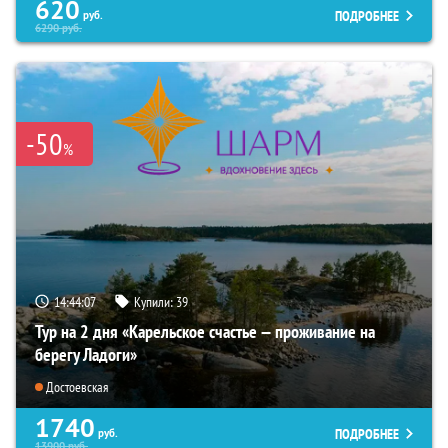
620
ПОДРОБНЕЕ
руб.
6290
руб.
-50
%
14:44:06
Купили:
39
Тур на 2 дня «Карельское счастье — проживание на
берегу Ладоги»
Достоевская
1740
ПОДРОБНЕЕ
руб.
13900
руб.