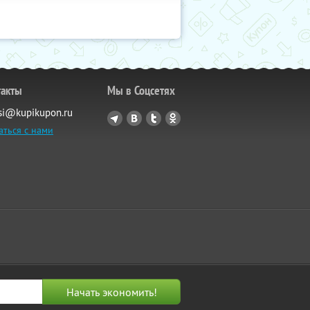
такты
Мы в Соцсетях
si@kupikupon.ru
аться с нами