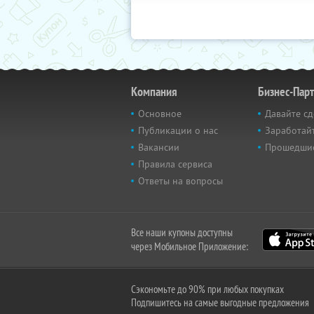
Компания
Бизнес-Пар
Основное
Давайте сд
Публикации о нас
Заработайт
Вакансии
Прошедши
Правила сервиса
Ответы на вопросы
Все наши купоны доступны
через Мобильное Приложение:
Сэкономьте до 90% при любых покупках
Подпишитесь на самые выгодные предложения