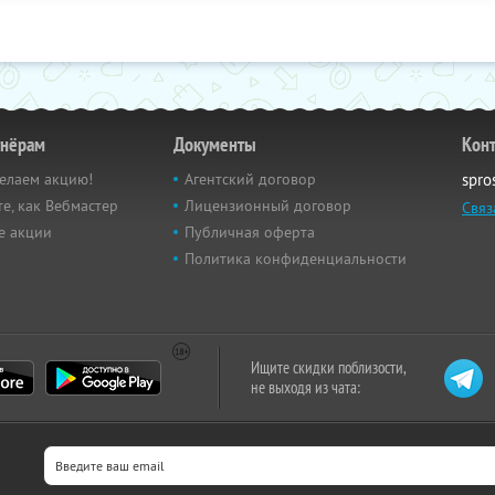
тнёрам
Документы
Кон
елаем акцию!
Агентский договор
spro
е, как Вебмастер
Лицензионный договор
Связ
е акции
Публичная оферта
Политика конфиденциальности
Ищите скидки поблизости,
не выходя из чата: