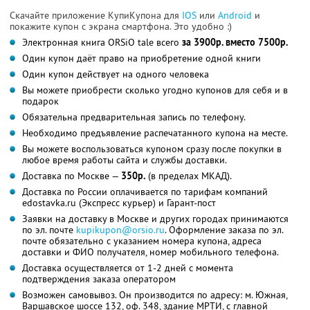
Скачайте приложение КупиКупона для
IOS
или
Android
и
покажите купон с экрана смартфона. Это удобно :)
Электронная книга ORSiO tale всего
за 3900р. вместо 7500р.
Один купон даёт право на приобретение одной книги
Один купон действует на одного человека
Вы можете приобрести сколько угодно купонов для себя и в
подарок
Обязательна предварительная запись по телефону.
Необходимо предъявление распечатанного купона на месте.
Вы можете воспользоваться купоном сразу после покупки в
любое время работы сайта и службы доставки.
Доставка по Москве —
350р.
(в пределах МКАД).
Доставка по России оплачивается по тарифам компаний
edostavka.ru (Экспресс курьер) и Гарант-пост
Заявки на доставку в Москве и других городах принимаются
по эл. почте
kupikupon@orsio.ru
. Оформление заказа по эл.
почте обязательно с указанием номера купона, адреса
доставки и ФИО получателя, номер мобильного телефона.
Доставка осуществляется от 1-2 дней с момента
подтверждения заказа оператором
Возможен самовывоз. Он производится по адресу: м. Южная,
Варшавское шоссе 132, оф. 348, здание МРТИ, с главной