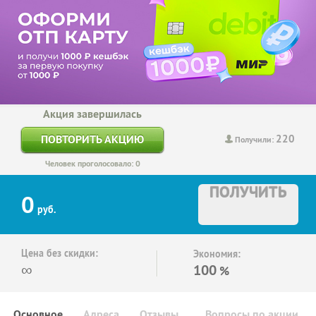
Акция завершилась
220
ПОВТОРИТЬ АКЦИЮ
Получили:
Человек проголосовало: 0
ПОЛУЧИТЬ
0
руб.
Цена без скидки:
Экономия:
∞
100
%
Основное
Адреса
Отзывы
Вопросы по акции