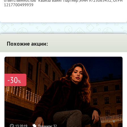
ответственностью "Кванза Баинг Партнер",
ИНН 9725063452
, ОГРН
1217700499939
Похожие акции:
-30
%
13:20:19
Получили:
32