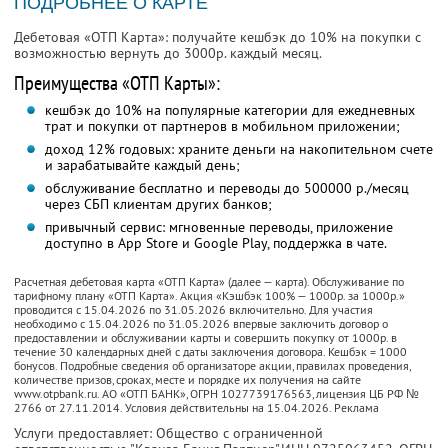
ПОДРОБНЕЕ О КАРТЕ
Дебетовая «ОТП Карта»: получайте кешбэк до 10% на покупки с
возможностью вернуть до 3000р. каждый месяц.
Преимущества «ОТП Карты»:
кешбэк до 10% на популярные категории для ежедневных
трат и покупки от партнеров в мобильном приложении;
доход 12% годовых: храните деньги на накопительном счете
и зарабатывайте каждый день;
обслуживание бесплатно и переводы до 500000 р./месяц
через СБП клиентам других банков;
привычный сервис: мгновенные переводы, приложение
доступно в App Store и Google Play, поддержка в чате.
Расчетная дебетовая карта «ОТП Карта» (далее — карта). Обслуживание по
тарифному плану «ОТП Карта». Акция «Кэшбэк 100% — 1000р. за 1000р.»
проводится с 15.04.2026 по 31.05.2026 включительно. Для участия
необходимо с 15.04.2026 по 31.05.2026 впервые заключить договор о
предоставлении и обслуживании карты и совершить покупку от 1000р. в
течение 30 календарных дней с даты заключения договора. Кешбэк = 1000
бонусов. Подробные сведения об организаторе акции, правилах проведения,
количестве призов, сроках, месте и порядке их получения на сайте
www.otpbank.ru. АО «ОТП БАНК», ОГРН 1027739176563, лицензия ЦБ РФ №
2766 от 27.11.2014. Условия действительны на 15.04.2026. Реклама
Услуги предоставляет: Общество с ограниченной