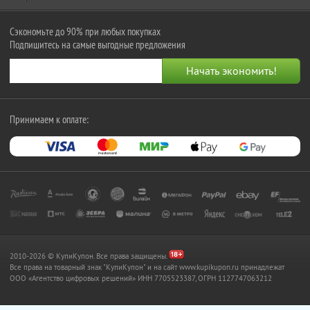
Сэкономьте до 90% при любых покупках
Подпишитесь на самые выгодные предложения
Принимаем к оплате:
2010-2026 © КупиКупон. Все права защищены.
Все права на товарный знак "КупиКупон" и на сайт www.kupikupon.ru принадлежат
OOO «Агентство цифровых решений» ИНН 7705523387, ОГРН 1127747063212