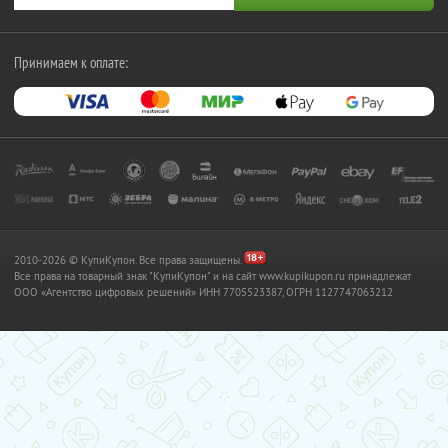
Принимаем к оплате:
2010-2026 © КупиКупон. Все права защищены.
Все права на товарный знак "КупиКупон" и на сайт www.kupikupon.ru принадлежат
OOO «Агентство цифровых решений» ИНН 7705523387, ОГРН 1127747063212