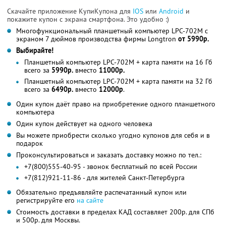
Скачайте приложение КупиКупона для
IOS
или
Android
и
покажите купон с экрана смартфона. Это удобно :)
Многофункциональный планшетный компьютер LPC-702M с
экраном 7 дюймов производства фирмы Longtron
от 5990р.
Выбирайте!
Планшетный компьютер LPC-702M + карта памяти на 16 Гб
всего за
5990р.
вместо
11000р.
Планшетный компьютер LPC-702M + карта памяти на 32 Гб
всего за
6490р.
вместо
12000р
.
Один купон даёт право на приобретение одного планшетного
компьютера
Один купон действует на одного человека
Вы можете приобрести сколько угодно купонов для себя и в
подарок
Проконсультироваться и заказать доставку можно по тел.:
+7(800)555-40-95 - звонок бесплатный по всей России
+7(812)921-11-86 - для жителей Санкт-Петербурга
Обязательно предъявляйте распечатанный купон или
регистрируйте его
на сайте
Стоимость доставки в пределах КАД составляет 200р. для СПб
и 500р. для Москвы.