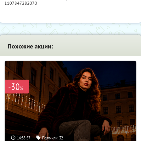
1107847282070
Похожие акции:
-30
%
14:35:56
Получили:
32