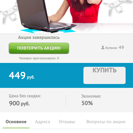
Акция завершилась
49
ПОВТОРИТЬ АКЦИЮ
Купили:
Человек проголосовало: 0
КУПИТЬ
449
руб.
Цена без скидки:
Экономия:
900
50%
руб.
Основное
Адреса
Отзывы
Вопросы по акции