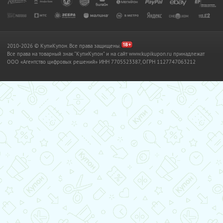
2010-2026 © КупиКупон. Все права защищены.
Все права на товарный знак "КупиКупон" и на сайт www.kupikupon.ru принадлежат
OOO «Агентство цифровых решений» ИНН 7705523387, ОГРН 1127747063212