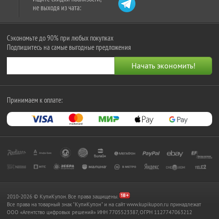
не выходя из чата:
Сэкономьте до 90% при любых покупках
Подпишитесь на самые выгодные предложения
Принимаем к оплате:
2010-2026 © КупиКупон. Все права защищены.
Все права на товарный знак "КупиКупон" и на сайт www.kupikupon.ru принадлежат
OOO «Агентство цифровых решений» ИНН 7705523387, ОГРН 1127747063212