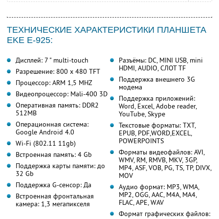
ТЕХНИЧЕСКИЕ ХАРАКТЕРИСТИКИ ПЛАНШЕТА
EKE E-925:
Дисплей: 7 " multi-touch
Разъёмы: DC, MINI USB, mini
HDMI, AUDIO, СЛОТ TF
Разрешение: 800 x 480 TFT
Поддержка внешнего 3G
Процессор: ARM 1,5 MHZ
модема
Видеопроцессор: Mali-400 3D
Поддержка приложений:
Оперативная память: DDR2
Word, Excel, Adobe reader,
512MB
YouTube, Skype
Операционная система:
Текстовые форматы: TXT,
Google Android 4.0
EPUB, PDF,WORD,EXCEL,
POWERPOINTS
Wi-Fi (802.11 11gb)
Форматы видеофайлов: AVI,
Встроенная память: 4 Gb
WMV, RM, RMVB, MKV, 3GP,
Поддержка карты памяти: до
MP4, ASF, VOB, PG, TS, TP, DIVX,
32 Gb
MOV
Поддержка G-сенсор: Да
Аудио формат: MP3, WMA,
MP2, OGG, AAC, M4A, MA4,
Встроенная фронтальная
FLAC, APE, WAV
камера: 1,3 мегапикселя
Формат графических файлов: