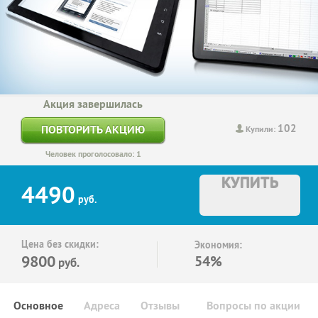
Акция завершилась
102
ПОВТОРИТЬ АКЦИЮ
Купили:
Человек проголосовало: 1
КУПИТЬ
4490
руб.
Цена без скидки:
Экономия:
9800
54%
руб.
Основное
Адреса
Отзывы
Вопросы по акции