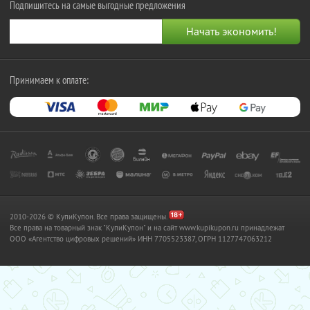
Подпишитесь на самые выгодные предложения
Принимаем к оплате:
2010-2026 © КупиКупон. Все права защищены.
Все права на товарный знак "КупиКупон" и на сайт www.kupikupon.ru принадлежат
OOO «Агентство цифровых решений» ИНН 7705523387, ОГРН 1127747063212