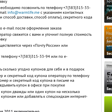
авку
Бро
ино
необходимо позвонить по телефону +7(383)315-33-
Пу
mail
info@warmlife.me
с указанием контактных
и способ доставки, способ оплаты), секретного кода
Бе
по e-mail после оформления заказа
ратор свяжется с вами и уточнит полную стоимость
овку
Бе
ществляется через «Почту России» или
шк
Бе
 телефону +7(383)315-33-94 или по e-
ь сколько угодно купонов для себя и в подарок
р и секретный код купона оператору по телефону
Ра
номер и секретный код купона в письме на
«Э
редъявить купон в офисе при покупке
Бе
 купон дважды или один купон на несколько
о купонам или добавлять к спецскидкам интернет-
ря 2011 включительно