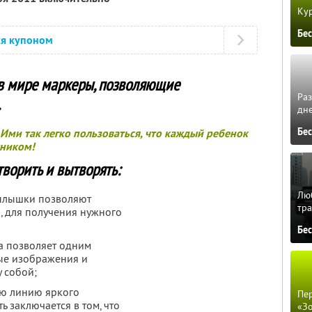
Кур
Бе
ся купоном
 в мире маркеры, позволяющие
Ра
.
дне
Бе
 Ими так легко пользоваться, что каждый ребенок
жником!
ворить и вытворять:
Люб
рылышки позволяют
тра
, для получения нужного
Бе
а позволяет одним
ые изображения и
 собой;
ю линию яркого
Пер
ь заключается в том, что
«З