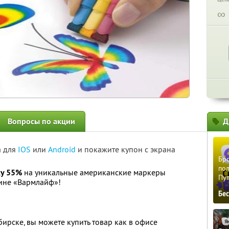
∞
Вопросы по акции
Д
а для
IOS
или
Android
и покажите купон с экрана
Бро
пол
ку 55%
на уникальные американские маркеры
Пу
зине «Вармлайф»!
Бе
ирске, вы можете купить товар как в офисе