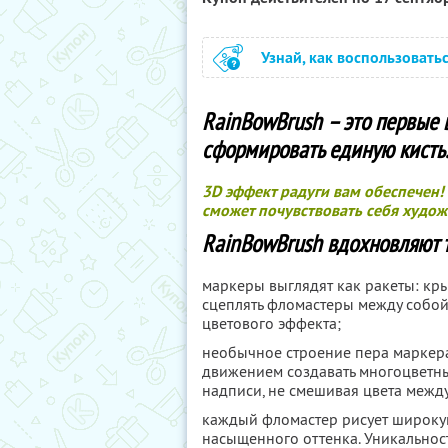
Узнай, как воспользовать
RainBowBrush – это первые
сформировать единую кисть
3D эффект радуги вам обеспечен!
сможет почувствовать себя худо
RainBowBrush вдохновляют т
маркеры выглядят как ракеты: к
сцеплять фломастеры между собой
цветового эффекта;
необычное строение пера маркер
движением создавать многоцветн
надписи, не смешивая цвета между
каждый фломастер рисует широку
насыщенного оттенка. Уникальност