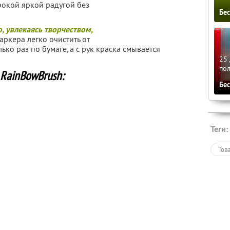
окой яркой радугой без
Бе
, увлекаясь творчеством,
ркера легко очистить от
ько раз по бумаге, а с рук краска смывается
25 
по
 RainBowBrush:
Бе
Теги:
Тов