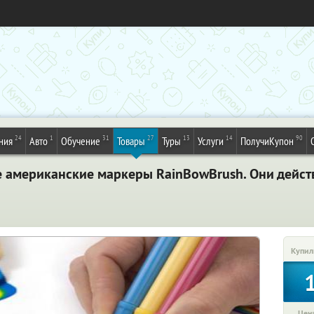
24
1
31
27
13
14
90
ния
Авто
Обучение
Товары
Туры
Услуги
ПолучиКупон
 американские маркеры RainBowBrush. Они действ
Купил
Цена