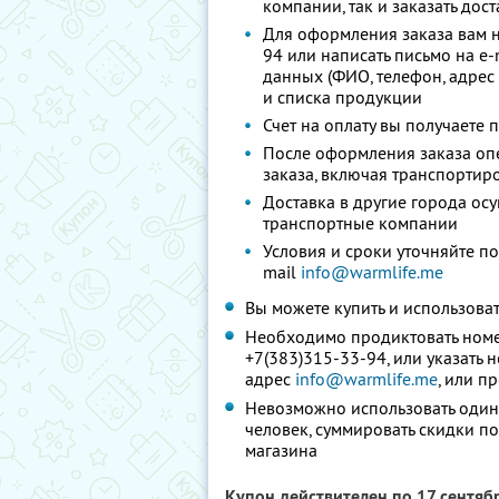
компании, так и заказать дост
Для оформления заказа вам 
94 или написать письмо на e-
данных (ФИО, телефон, адрес 
и списка продукции
Счет на оплату вы получаете 
После оформления заказа опе
заказа, включая транспортир
Доставка в другие города осу
транспортные компании
Условия и сроки уточняйте по
mail
info@warmlife.me
Вы можете купить и использоват
Необходимо продиктовать номе
+7(383)315-33-94, или указать 
адрес
info@warmlife.me
, или п
Невозможно использовать один
человек, суммировать скидки п
магазина
Купон действителен по 17 сентяб