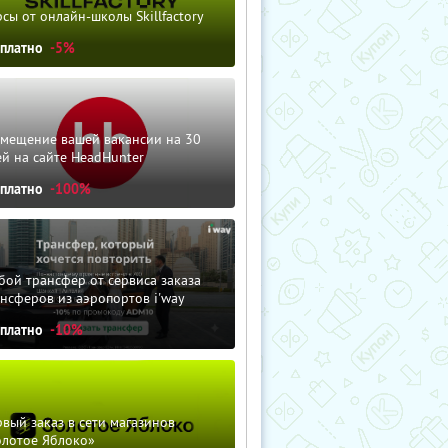
сы от онлайн-школы Skillfactory
сплатно
-5%
змещение вашей вакансии на 30
й на сайте HeadHunter
сплатно
-100%
ой трансфер от сервиса заказа
нсферов из аэропортов i'way
сплатно
-10%
вый заказ в сети магазинов
олотое Яблоко»