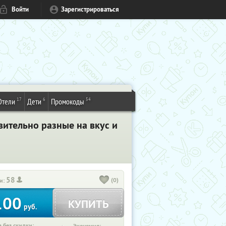
Войти
Зарегистрироваться
17
6
54
Отели
Дети
Промокоды
ительно разные на вкус и
58
(0)
и:
100
КУПИТЬ
руб.
 без скидки: