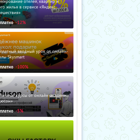
нирование отелей, квартир и
го жилья в сервисе «Яндекс
тешествия»
сплатно
-12%
сплатный вводный урок от онлайн-
олы Skysmart
сплатно
-100%
зличные курсы от онлайн-академии
дюсон»
сплатно
-5%