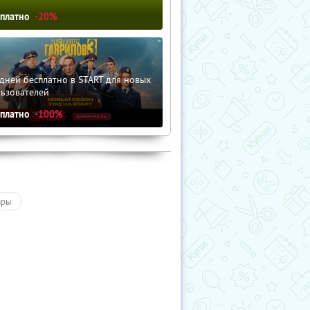
сплатно
-20%
дней бесплатно в START для новых
льзователей
сплатно
-100%
ары