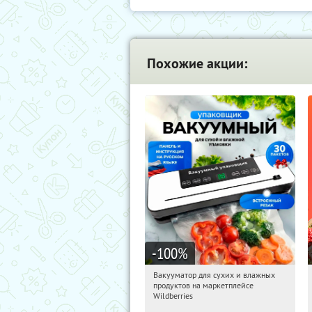
Похожие акции:
-100
%
Вакууматор для сухих и влажных
10:13:42
Получили:
190
продуктов на маркетплейсе
Россия
Wildberries