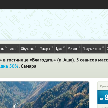
24
1
31
27
13
12
85
ния
Авто
Обучение
Товары
Туры
Услуги
ПолучиКупон
 в гостинице «Благодать» (п. Аше). 5 сеансов мас
идка 50%
. Самара
Купил
от
Цена