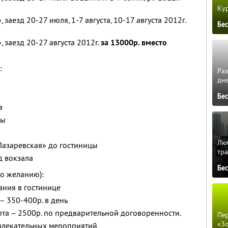
Кур
аезд 20-27 июля, 1-7 августа, 10-17 августа 2012г.
Бе
 заезд 20-27 августа 2012г.
за 13000р. вместо
:
Ра
дне
Бе
а
цы
Люб
«Лазаревская» до гостиницы
тра
д вокзала
Бе
о желанию):
ния в гостинице
– 350-400р. в день
рта – 2500р. по предварительной договоренности.
Пер
«З
звлекательных мероприятий