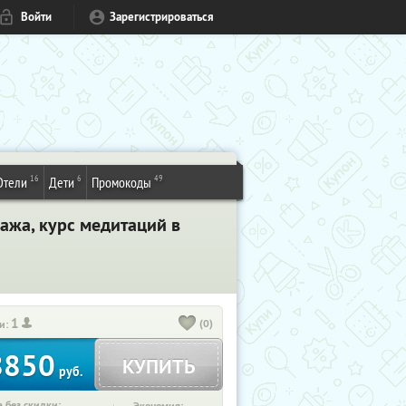
Войти
Зарегистрироваться
16
6
49
Отели
Дети
Промокоды
сажа, курс медитаций в
1
(0)
и:
8850
КУПИТЬ
руб.
 без скидки: