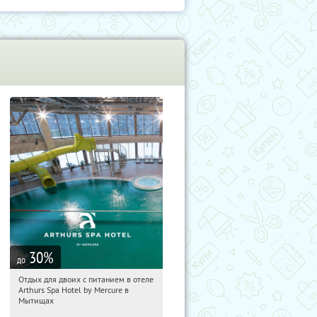
30
%
до
Отдых для двоих с питанием в отеле
10:13:42
Купи первым!
Arthurs Spa Hotel by Mercure в
Московская обл., г. Мытищи, д.
Мытищах
Ларево, ул. Хвойная, стр. 26