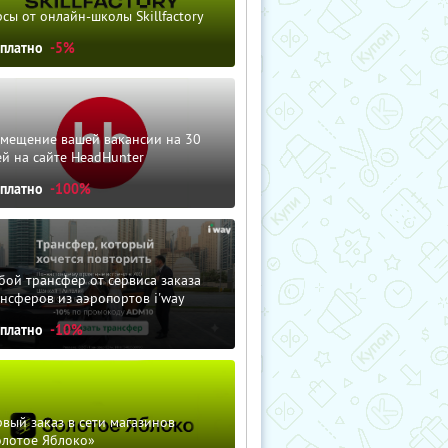
сы от онлайн-школы Skillfactory
сплатно
-5%
змещение вашей вакансии на 30
й на сайте HeadHunter
сплатно
-100%
ой трансфер от сервиса заказа
нсферов из аэропортов i'way
сплатно
-10%
вый заказ в сети магазинов
олотое Яблоко»