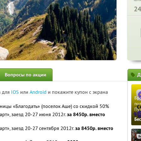
2
Вопросы по акции
Д
а для
IOS
или
Android
и покажите купон с экрана
Бро
пол
иницы «Благодать» (поселок Аше) со скидкой 50%
Пу
рт», заезд 20-27 июня 2012г.
за 8450р. вместо
Бе
рт», заезд 20-27 сентября 2012г.
за 8450р. вместо