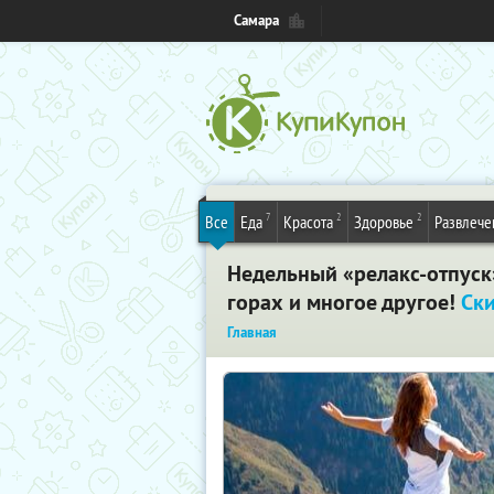
Самара
7
2
2
Все
Еда
Красота
Здоровье
Развлече
Недельный «релакс-отпуск»
горах и многое другое!
Ск
Главная