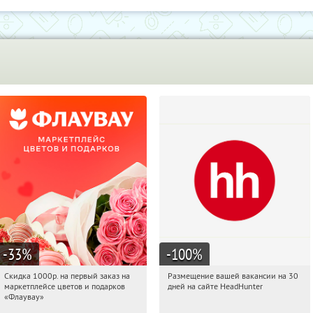
-33
%
-100
%
Скидка 1000р. на первый заказ на
Размещение вашей вакансии на 30
10:13:42
Получили:
18
10:13:42
Получили:
2
маркетплейсе цветов и подарков
дней на сайте HeadHunter
Россия
Россия
«Флаувау»