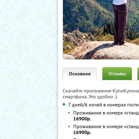
Основное
Отзывы
Скачайте приложение КупиКупон
смартфона. Это удобно :)
7 дней/6 ночей в номерах гост
Проживание в номере «станда
16900р.
Проживание в номере «станда
16900р.