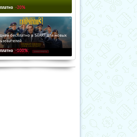
сплатно
-20%
дней бесплатно в START для новых
льзователей
сплатно
-100%