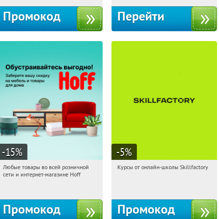
Промокод
Перейти
-15
%
-5
%
Любые товары во всей розничной
Курсы от онлайн-школы Skillfactory
10:13:42
Получили:
83
10:13:42
Получи первым!
сети и интернет-магазине Hoff
Москва, 1-й Волоколамский проезд,
Россия
10с1
Промокод
Промокод