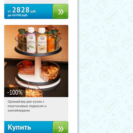
2828
от
руб.
до
65700
руб.
-100
%
Органайзер для кухни с
10:13:42
Получили:
312
пластиковым подносом и
Россия
контейнерами
Купить