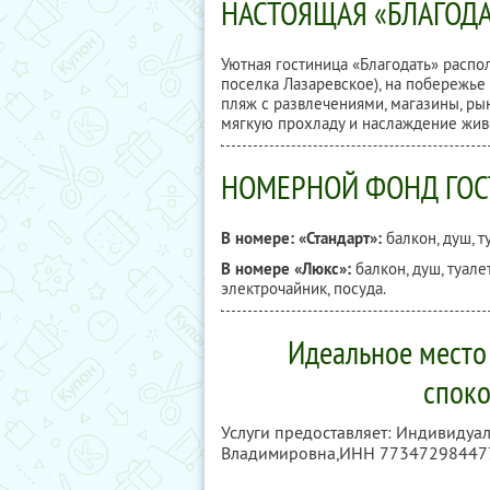
НАСТОЯЩАЯ «БЛАГОДА
Уютная гостиница «Благодать» распо
поселка Лазаревское), на побережье 
пляж с развлечениями, магазины, рын
мягкую прохладу и наслаждение жи
НОМЕРНОЙ ФОНД ГО
В номере: «Стандарт»:
балкон, душ, ту
В номере «Люкс»:
балкон, душ, туалет
электрочайник, посуда.
Идеальное место 
споко
Услуги предоставляет: Индивидуа
Владимировна,
ИНН 77347298447