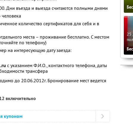
Бе
.00. Дни въезда и выезда считаются полными днями
о человека
ченное количество сертификатов для себя и в
25 
отдельного места – проживание бесплатно. С местом
по
уточняйте по телефону)
Бе
ер на интересующую дату заезда:
.ru
с указанием Ф.И.О., контактного телефона, даты
обходимости трансфера
одимо до 20.06.2012г. Бронирование мест ведется
012 включительно
ся купоном