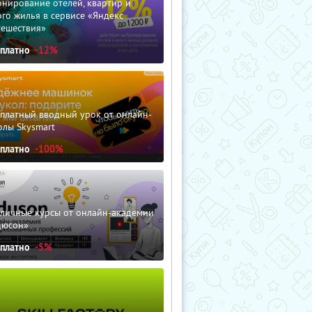
нирование отелей, квартир и
го жилья в сервисе «Яндекс
тешествия»
сплатно
-12%
сплатный вводный урок от онлайн-
олы Skysmart
сплатно
-100%
зличные курсы от онлайн-академии
дюсон»
сплатно
-5%