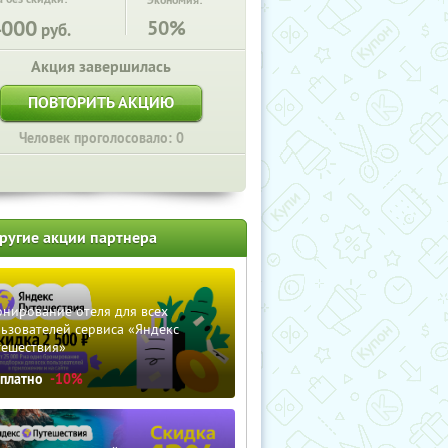
Экономия:
4000
50%
руб.
Акция завершилась
ПОВТОРИТЬ АКЦИЮ
Человек проголосовало: 0
ругие акции партнера
нирование отеля для всех
ьзователей сервиса «Яндекс
тешествия»
сплатно
-10%