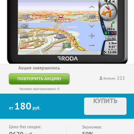
Акция завершилась
222
ПОВТОРИТЬ АКЦИЮ
Купили:
Человек проголосовало: 0
КУПИТЬ
180
от
руб.
Цена без скидки:
Экономия:
9620
50%