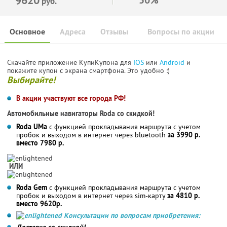
руб.
Основное
Адреса
Отзывы
Вопросы по акции
Скачайте приложение КупиКупона для
IOS
или
Android
и
покажите купон с экрана смартфона. Это удобно :)
Выбирайте!
В акции участвуют все города РФ!
Автомобильные навигаторы Roda со скидкой!
Roda UMa
с функцией прокладывания маршрута с учетом
пробок и выходом в интернет через bluetooth
за 3990 р.
вместо 7980 р.
ИЛИ
Roda Gem
с функцией прокладывания маршрута с учетом
пробок и выходом в интернет через sim-карту
за 4810 р.
вместо 9620р.
Консультации по вопросам приобретения:
Доставка со скидкой!