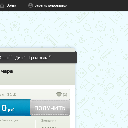
Войти
Зарегистрироваться
16
6
49
Отели
Дети
Промокоды
амара
11
(2)
или:
0
ПОЛУЧИТЬ
руб.
 без скидки:
Экономия: