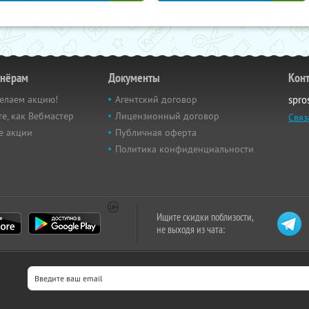
тнёрам
Документы
Кон
елаем акцию!
Агентский договор
spro
е, как Вебмастер
Лицензионный договор
Связ
е акции
Публичная оферта
Политика конфиденциальности
Ищите скидки поблизости,
не выходя из чата: