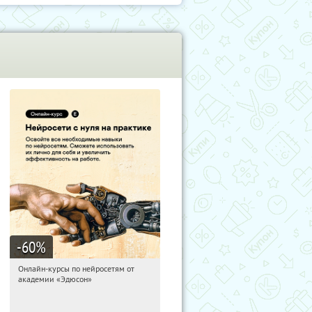
-60
%
Онлайн-курсы по нейросетям от
04:05:03
Получили:
6
академии «Эдюсон»
Москва