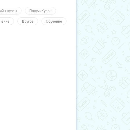
айн-курсы
ПолучиКупон
чение
Другое
Обучение