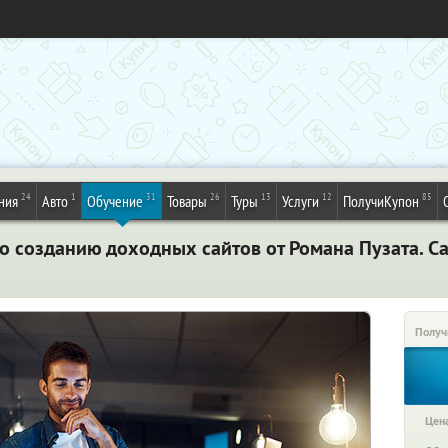
24
1
31
26
13
12
85
ния
Авто
Обучение
Товары
Туры
Услуги
ПолучиКупон
о созданию доходных сайтов от Романа Пузата. С
Получ
Цена