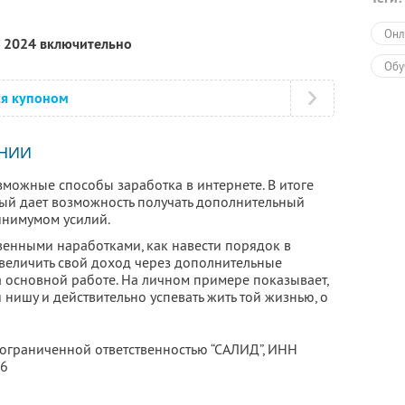
Онл
я 2024 включительно
Обу
ся купоном
НИИ
зможные способы заработка в интернете. В итоге
рый дает возможность получать дополнительный
инимумом усилий.
венными наработками, как навести порядок в
 увеличить свой доход через дополнительные
а основной работе. На личном примере показывает,
 нишу и действительно успевать жить той жизнью, о
 ограниченной ответственностью “САЛИД”,
ИНН
76