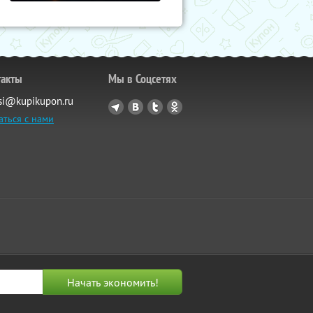
такты
Мы в Соцсетях
si@kupikupon.ru
аться с нами