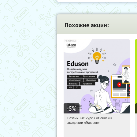
Похожие акции:
-5
%
Различные курсы от онлайн-
04:05:03
Получили:
2
академии «Эдюсон»
Россия