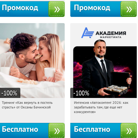
Промокод
Промокод
-100
%
-100
%
Тренинг «Как вернуть в постель
Интенсив «Автоконтент 2026: как
04:05:03
Получили:
16
04:05:03
Получили:
4
страсть» от Оксаны Бачинской
зарабатывать там, где еще нет
Россия
Россия
конкурентов»
Бесплатно
Бесплатно