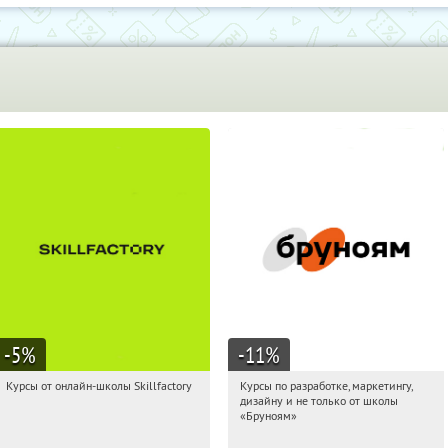
-5
%
-11
%
Курсы от онлайн-школы Skillfactory
Курсы по разработке, маркетингу,
04:05:03
Получи первым!
04:05:03
Получи первым!
дизайну и не только от школы
Россия
Россия
«Бруноям»