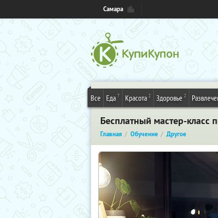
Самара
7
2
2
Все
Еда
Красота
Здоровье
Развлече
Бесплатный мастер-класс п
Главная
Обучение
Другое