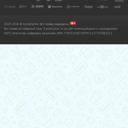
2010-2026 © КупиКупон. Все права защищены.
Все права на товарный знак "КупиКупон" и на сайт www.kupikupon.ru принадлежат
OOO «Агентство цифровых решений» ИНН 7705523387, ОГРН 1127747063212