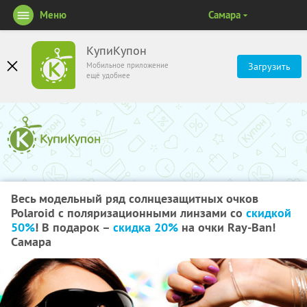
Меню
Самара
КупиКупон
Мобильное приложение
Загрузить
ещё удобнее
Весь модельный ряд солнцезащитных очков
Polaroid с поляризационными линзами со
скидкой
50%
! В подарок –
скидка 20%
на очки Ray-Ban!
Самара