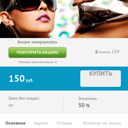
Акция завершилась
139
ПОВТОРИТЬ АКЦИЮ
Купили:
Человек проголосовало: 4
КУПИТЬ
150
руб.
Цена без скидки:
Экономия:
∞
50
%
Основное
Адреса
Отзывы
Вопросы по акции