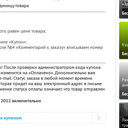
«Э
единицу товара
Бе
ого равен цене товара;
зине «Купон»;
Кур
 поле №4 «Комментарий к заказу» вписываем номер
Бе
о! После проверки администратором кода купона
а изменится на «Оплачено». Дополнительно вам
-mail. Статус заказа в любой момент времени
Ра
оторая придет на ваш электронный адрес в письме
дне
ение статуса оплаты означает, что товар отправлен
Бе
я 2012 включительно
ся купоном
Люб
тра