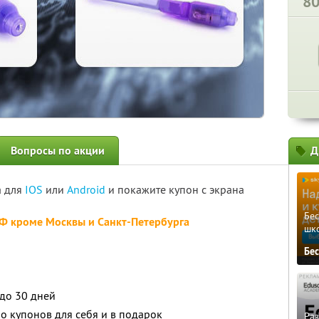
8
Вопросы по акции
Д
а для
IOS
или
Android
и покажите купон с экрана
Бе
РФ кроме Москвы и Санкт-Петербурга
шк
и
Бе
 до 30 дней
о купонов для себя и в подарок
Ра