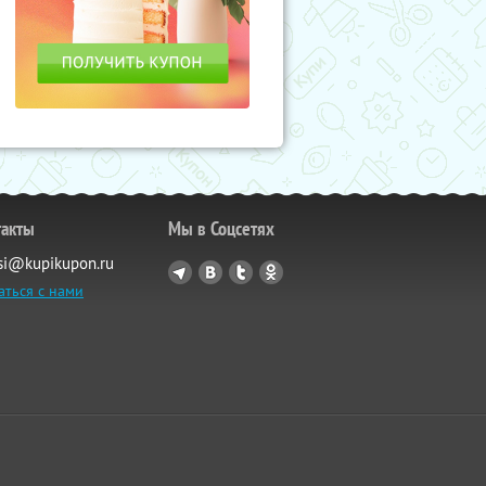
такты
Мы в Соцсетях
si@kupikupon.ru
аться с нами