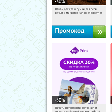
-30
%
Обувь, одежда и сумки для всей
06:24:52
Получили:
31
семьи в магазине kari на Wildberries
Россия
Промокод
-30
%
Печать фотографий, фотокниг от
06:24:52
Получили:
4
сервиса цифровой печати netPrint