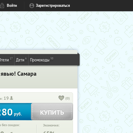
Войти
Зарегистрироваться
17
6
50
Отели
Дети
Промокоды
 явью! Самара
19
(0)
и:
280
КУПИТЬ
руб.
 без скидки:
Экономия: