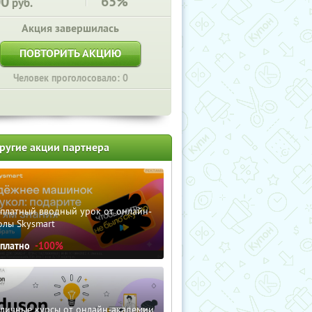
00
65%
руб.
Акция завершилась
ПОВТОРИТЬ АКЦИЮ
Человек проголосовало: 0
ругие акции партнера
сплатный вводный урок от онлайн-
олы Skysmart
сплатно
-100%
зличные курсы от онлайн-академии