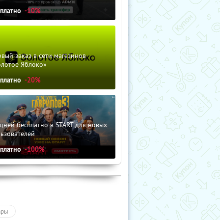
сплатно
-10%
вый заказ в сети магазинов
олотое Яблоко»
сплатно
-20%
дней бесплатно в START для новых
льзователей
сплатно
-100%
ары