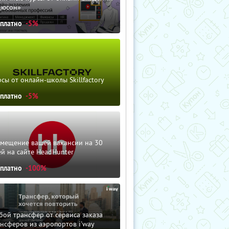
дюсон»
сплатно
-5%
сы от онлайн-школы Skillfactory
сплатно
-5%
змещение вашей вакансии на 30
й на сайте HeadHunter
сплатно
-100%
ой трансфер от сервиса заказа
нсферов из аэропортов i'way