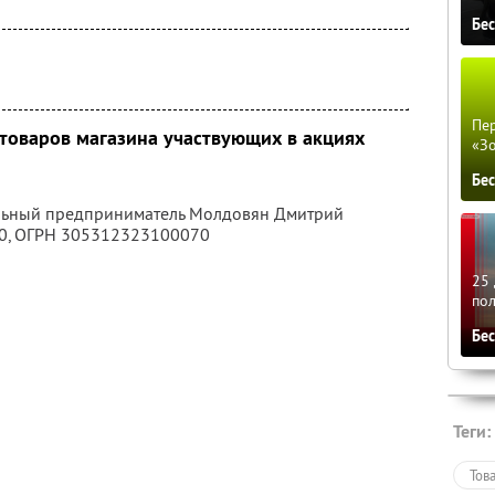
Бе
Пер
 товаров магазина участвующих в акциях
«З
Бе
альный предприниматель Молдовян Дмитрий
0
, ОГРН 305312323100070
25 
по
Бе
Теги:
Тов