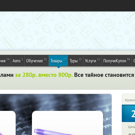
24
1
31
27
13
12
86
ния
Авто
Обучение
Товары
Туры
Услуги
ПолучиКупон
илами
за 280р. вместо 800р.
Все тайное становится
Купил
Цена