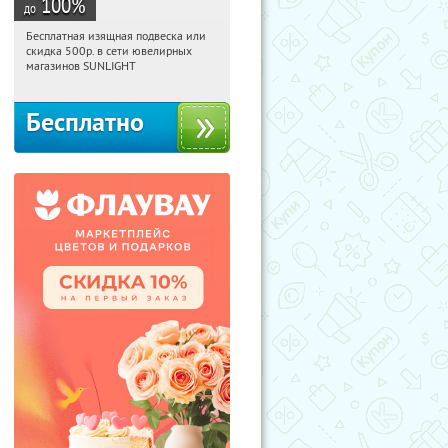
100
%
до
Бесплатная изящная подвеска или
06:24:52
Получили:
73
скидка 500р. в сети ювелирных
Россия
магазинов SUNLIGHT
Бесплатно