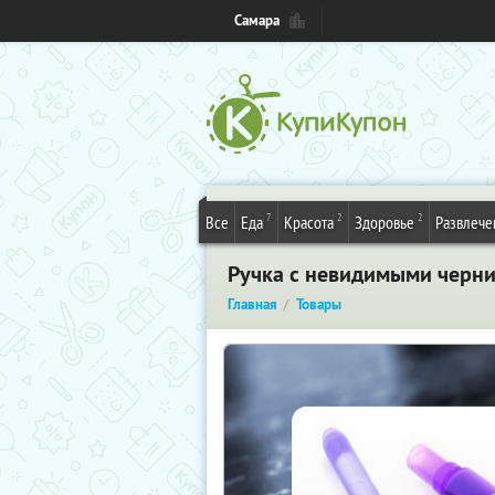
Самара
7
2
2
Все
Еда
Красота
Здоровье
Развлече
Ручка с невидимыми черн
Главная
Товары