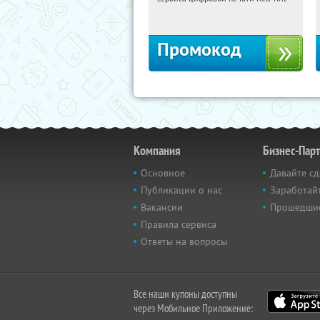
Россия
Промокод
Компания
Бизнес-Пар
Основное
Давайте сд
Публикации о нас
Заработайт
Вакансии
Прошедши
Правила сервиса
Ответы на вопросы
Все наши купоны доступны
через Мобильное Приложение: