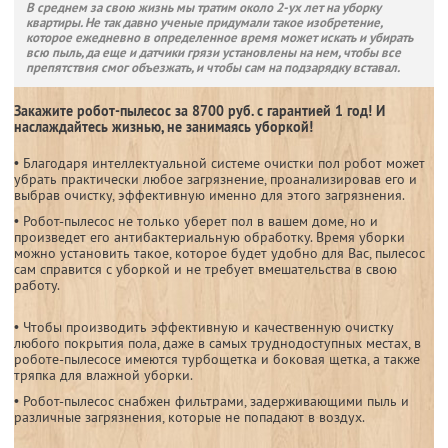
В среднем за свою жизнь мы тратим около 2-ух лет на уборку
квартиры. Не так давно ученые придумали такое изобретение,
которое ежедневно в определенное время может искать и убирать
всю пыль, да еще и датчики грязи установлены на нем, чтобы все
препятствия смог объезжать, и чтобы сам на подзарядку вставал.
Закажите робот-пылесос за 8700 руб. с гарантией 1 год! И
наслаждайтесь жизнью, не занимаясь уборкой!
• Благодаря интеллектуальной системе очистки пол робот может
убрать практически любое загрязнение, проанализировав его и
выбрав очистку, эффективную именно для этого загрязнения.
• Робот-пылесос не только уберет пол в вашем доме, но и
произведет его антибактериальную обработку. Время уборки
можно установить такое, которое будет удобно для Вас, пылесос
сам справится с уборкой и не требует вмешательства в свою
работу.
• Чтобы производить эффективную и качественную очистку
любого покрытия пола, даже в самых труднодоступных местах, в
роботе-пылесосе имеются турбощетка и боковая щетка, а также
тряпка для влажной уборки.
• Робот-пылесос снабжен фильтрами, задерживающими пыль и
различные загрязнения, которые не попадают в воздух.