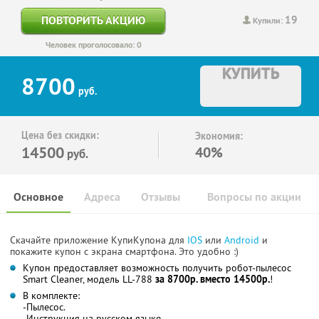
19
ПОВТОРИТЬ АКЦИЮ
Купили:
Человек проголосовало: 0
КУПИТЬ
8700
руб.
Цена без скидки:
Экономия:
14500
40%
руб.
Основное
Адреса
Отзывы
Вопросы по акции
Скачайте приложение КупиКупона для
IOS
или
Android
и
покажите купон с экрана смартфона. Это удобно :)
Купон предоставляет возможность получить робот-пылесос
Smart Cleaner, модель LL-788
за 8700р. вместо 14500р.
!
В комплекте:
-Пылесос.
-Инструкция на русском языке.