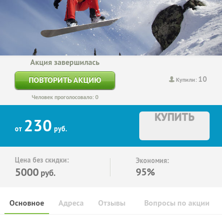
Акция завершилась
10
ПОВТОРИТЬ АКЦИЮ
Купили:
Человек проголосовало: 0
КУПИТЬ
230
от
руб.
Цена без скидки:
Экономия:
5000
95%
руб.
Основное
Адреса
Отзывы
Вопросы по акции