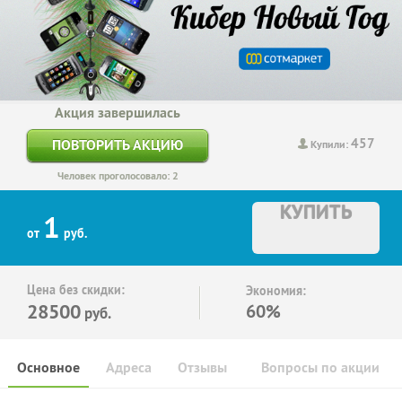
Акция завершилась
457
ПОВТОРИТЬ АКЦИЮ
Купили:
Человек проголосовало: 2
КУПИТЬ
1
от
руб.
Цена без скидки:
Экономия:
28500
60%
руб.
Основное
Адреса
Отзывы
Вопросы по акции