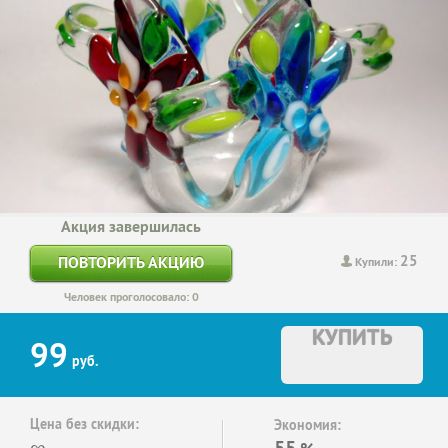
Акция завершилась
25
ПОВТОРИТЬ АКЦИЮ
Купили:
Человек проголосовало: 0
КУПИТЬ
99
руб.
Цена без скидки:
Экономия:
∞
55