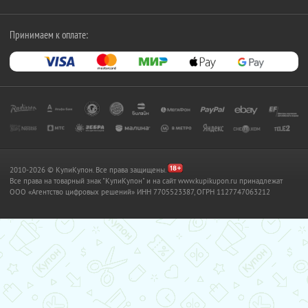
Принимаем к оплате:
2010-2026 © КупиКупон. Все права защищены.
Все права на товарный знак "КупиКупон" и на сайт www.kupikupon.ru принадлежат
OOO «Агентство цифровых решений» ИНН 7705523387, ОГРН 1127747063212