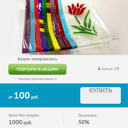
Акция завершилась
16
ПОВТОРИТЬ АКЦИЮ
Купили:
Человек проголосовало: 0
КУПИТЬ
100
от
руб.
Цена без скидки:
Экономия:
1000
50%
руб.