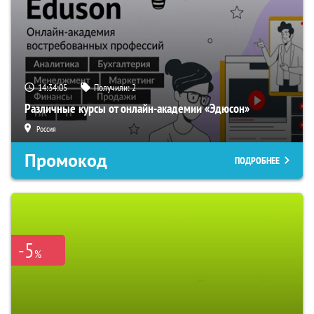
14:34:04
Получили:
2
Различные курсы от онлайн-академии «Эдюсон»
Россия
Промокод
ПОДРОБНЕЕ
-5
%