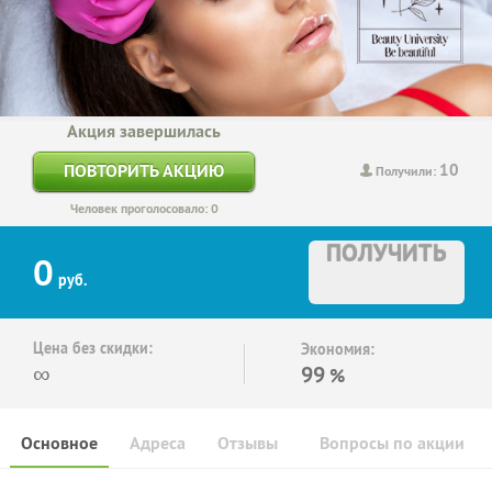
Акция завершилась
10
ПОВТОРИТЬ АКЦИЮ
Получили:
Человек проголосовало: 0
ПОЛУЧИТЬ
0
руб.
Цена без скидки:
Экономия:
∞
99
%
Основное
Адреса
Отзывы
Вопросы по акции