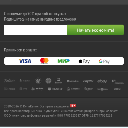
Сэкономьте до 90% при любых покупках
Подпишитесь на самые выгодные предложения
Принимаем к оплате:
2010-2026 © КупиКупон. Все права защищены.
Все права на товарный знак "КупиКупон" и на сайт www.kupikupon.ru принадлежат
OOO «Агентство цифровых решений» ИНН 7705523387, ОГРН 1127747063212