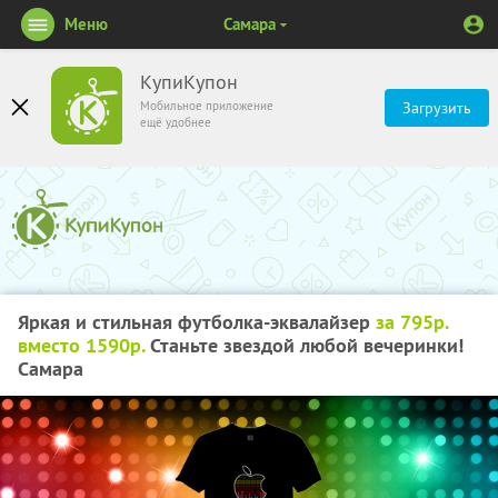
Меню
Самара
КупиКупон
Мобильное приложение
Загрузить
ещё удобнее
Яркая и стильная футболка-эквалайзер
за 795р.
вместо 1590р.
Станьте звездой любой вечеринки!
Самара