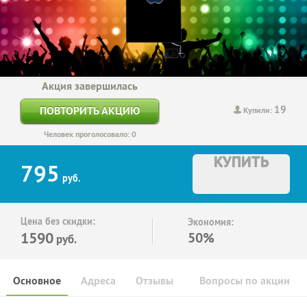
Акция завершилась
19
ПОВТОРИТЬ АКЦИЮ
Купили:
Человек проголосовало: 0
КУПИТЬ
795
руб.
Цена без скидки:
Экономия:
1590
50%
руб.
Основное
Адреса
Отзывы
Вопросы по акции