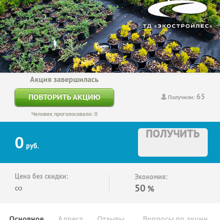
Акция завершилась
65
ПОВТОРИТЬ АКЦИЮ
Получили:
Человек проголосовало: 0
ПОЛУЧИТЬ
0
руб.
Цена без скидки:
Экономия:
∞
50
%
Основное
Адреса
Отзывы
Вопросы по акции