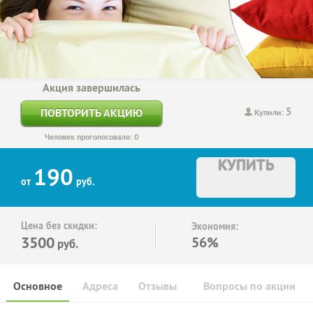
Акция завершилась
5
ПОВТОРИТЬ АКЦИЮ
Купили:
Человек проголосовало: 0
КУПИТЬ
190
от
руб.
Цена без скидки:
Экономия:
3500
56%
руб.
Основное
Адреса
Отзывы
Вопросы по акции