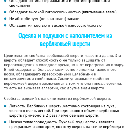
Обладают антибактериальными и противогрибковыми
свойствами
Обладают высокой гигроскопичностью (впитывание влаги)
Не абсорбирует (не впитывает) запахи
Обладает мягкостью и высокой износостойкостью
Одеяла и подушки с наполнителем из
верблюжьей шерсти
Целительные свойства верблюжьей шерсти известны давно. Эта
шерсть обладает способностью не только защищать от
переохлаждения в холодное время, но и от перегревания в жару.
В ней содержится большое количество ланолина - животного
воска, обладающего превосходными целебными и
косметическими свойствами. Самое уникальное свойство
верблюжьей шерсти заключается в том, что она гипоаллергенна,
то есть не вызывает аллергии, как другие виды шерсти
Свойства изделий с наполнителем из верблюжьей шерсти:
Легкость. Верблюжья шерсть, частично состоящая из пуха,
является очень легкой. При одинаковом объеме верблюжья
шерсть примерно в 2 раза легче овечьей шерсти.
Низкая теплопроводность. Пуховый подшерсток является
прекрасным изолятором, поэтому шерсть на спине верблюда в