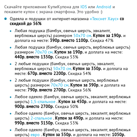
Скачайте приложение КупиКупона для
IOS
или
Android
и
покажите купон с экрана смартфона. Это удобно :)
Одеяла и подушки от интернет-магазина
«Текснет Хаус»
со
скидкой до 56%
Любая подушка (бамбук, овечья шерсть, эвкалипт,
верблюжья шерсть) размером
50х70 см
.
Купон за 190р.
и
доплата на месте:
390р. вместо 1100р.
Скидка 47%
Любая подушка (бамбук, овечья шерсть, верблюжья шерсть)
размером
70х70 см
.
Купон за 190р.
и доплата на месте:
440р. вместо 1350р.
Скидка 53%
2 любые подушки (бамбук, овечья шерсть, эвкалипт,
верблюжья шерсть)
50х70 см
.
Купон за 350р.
и доплата на
месте:
670р. вместо 2200р.
Скидка 54%
2 любые подушки (бамбук, овечья шерсть, верблюжья
шерсть) размером
70х70 см
.
Купон за 390р.
и доплата на
месте:
790р. вместо 2700р.
Скидка 56%
Любое одеяло (бамбук, овечья шерсть, эвкалипт, верблюжья
шерсть)
1,5-спальное
.
Купон за 450р.
и доплата на месте:
900р. вместо 2700р.
Скидка 50%
Любое одеяло (бамбук, овечья шерсть, эвкалипт, верблюжья
шерсть)
2-спальное
.
Купон за 490р.
и доплата на месте:
990р. вместо 3150р.
Скидка 53%
Любое одеяло (бамбук, овечья шерсть, эвкалипт, верблюжья
шерсть)
евро
.
Купон за 550р.
и доплата на месте:
1050р.