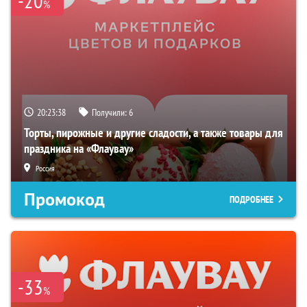
-20
%
20:23:38
Получили:
6
Торты, пирожные и другие сладости, а также товары для
праздника на «Флаувау»
Россия
Промокод
ПОДРОБНЕЕ
-33
%