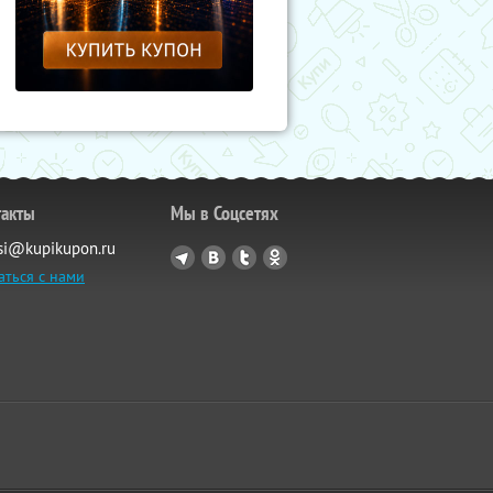
такты
Мы в Соцсетях
si@kupikupon.ru
аться с нами