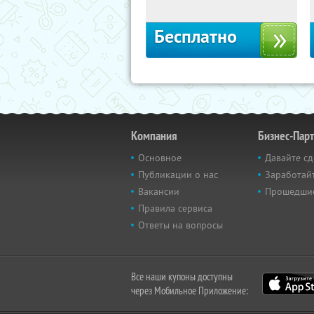
Бесплатно
Компания
Бизнес-Пар
Основное
Давайте сд
Публикации о нас
Заработайт
Вакансии
Прошедши
Правила сервиса
Ответы на вопросы
Все наши купоны доступны
через Мобильное Приложение: