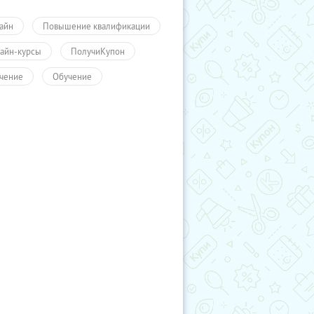
айн
Повышение квалификации
айн-курсы
ПолучиКупон
чение
Обучение