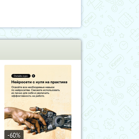
-60
%