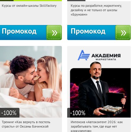
Курсы от онлайн-школы Skillfactory
Курсы по разработке, маркетингу,
10:49:14
Получи первым!
10:49:14
Получи первым!
дизайну и не только от школы
Россия
Россия
«Бруноям»
Промокод
Промокод
-100
%
-100
%
Тренинг «Как вернуть в постель
Интенсив «Автоконтент 2026: как
10:49:14
Получили:
16
10:49:14
Получили:
4
страсть» от Оксаны Бачинской
зарабатывать там, где еще нет
Россия
Россия
конкурентов»