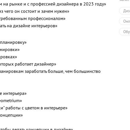
м на рынке и с профессией дизайнера в 2023 году»
из чего он состоит и зачем нужен»
Диз
стребованным профессионалом»
Онл
ать на дизайне интерьеров»
Обу
 планировку»
нировки»
ировках»
оторых работает дизайнер»
ланировкам заработать больше, чем большинство
е интерьера»
eometrium»
и" работы с цветом в интерьере»
концепции»
 чтобы делать концепции в дизайне»