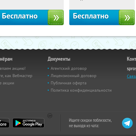
Бесплатно
Бесплатно
тнёрам
Документы
Кон
елаем акцию!
Агентский договор
spro
е, как Вебмастер
Лицензионный договор
Связ
е акции
Публичная оферта
Политика конфиденциальности
Ищите скидки поблизости,
не выходя из чата: