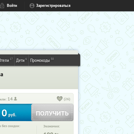
Войти
Зарегистрироваться
17
6
50
Отели
Дети
Промокоды
ра
14
(26)
или:
0
ПОЛУЧИТЬ
руб.
 без скидки:
Экономия: