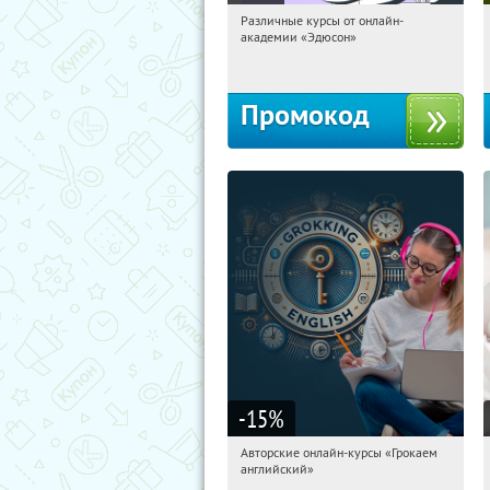
Различные курсы от онлайн-
10:49:14
Получили:
2
академии «Эдюсон»
Россия
Промокод
-15
%
Авторские онлайн-курсы «Грокаем
10:49:14
Получили:
4
английский»
Россия