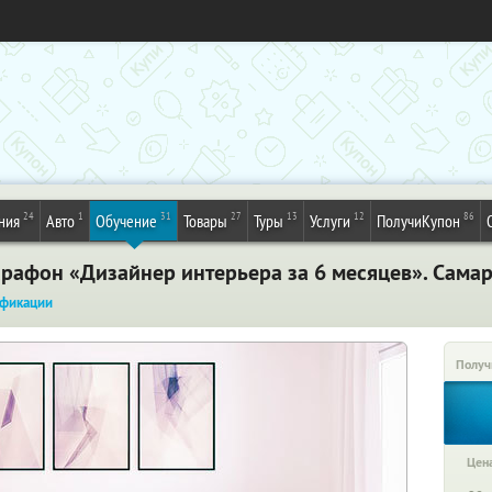
24
1
31
27
13
12
86
ния
Авто
Обучение
Товары
Туры
Услуги
ПолучиКупон
рафон «Дизайнер интерьера за 6 месяцев». Сама
фикации
Получ
Цена