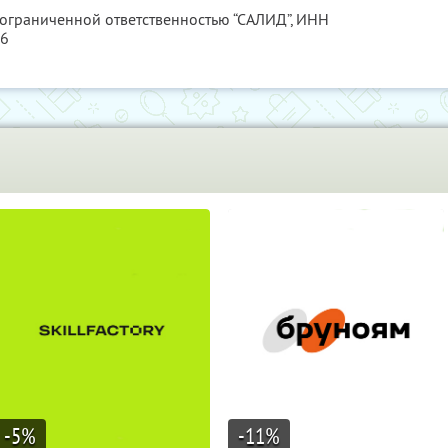
 ограниченной ответственностью “САЛИД”,
ИНН
76
-5
%
-11
%