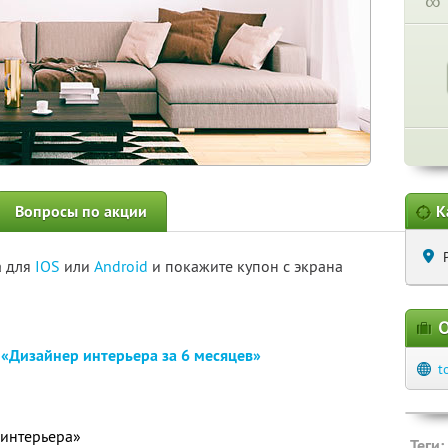
∞
Вопросы по акции
К
а для
IOS
или
Android
и покажите купон с экрана
О
н
«Дизайнер интерьера за 6 месяцев»
t
 интерьера»
Теги: