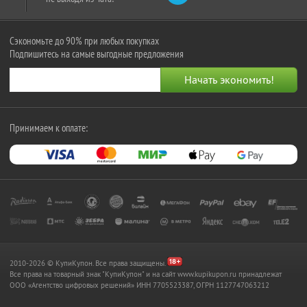
Сэкономьте до 90% при любых покупках
Подпишитесь на самые выгодные предложения
Принимаем к оплате:
2010-2026 © КупиКупон. Все права защищены.
Все права на товарный знак "КупиКупон" и на сайт www.kupikupon.ru принадлежат
OOO «Агентство цифровых решений» ИНН 7705523387, ОГРН 1127747063212