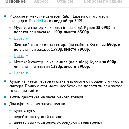
Основное
Адреса
Отзывы
Вопросы по акции
Мужские и женские свитеры Ralph Lauren от торговой
площадки
Topsdelka
со
скидкой до 74%
:
Мужской свитер из хлопка (на выбор). Купон
за 690р.
и
доплата при заказе:
1190р. вместо 6300р.
Цвета
Женский свитер из кашемира (на выбор). Купон
за 690р.
и
доплата при заказе:
1390р. вместо 7900р.
Цвета
Мужской свитер из кашемира (на выбор). Купон
за 690р.
и
доплата при заказе:
1390р. вместо 7900р.
Цвета
Купон является первоначальным взносом от общей стоимости
свитера. Полную стоимость необходимо доплатить при заказе
товара на сайте
Купон действует на заказ одного товара
Для оформления заказа нужно:
купить купон
перейти по нужной ссылке
нажать кнопку «Купить со скидкой «КупиКупон»