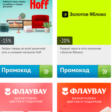
-15
%
-20
%
Любые товары во всей розничной
Первый заказ в сети магазинов
02:46:15
Получили:
83
02:46:15
Получи первым!
сети и интернет-магазине Hoff
«Золотое Яблоко»
Москва, 1-й Волоколамский проезд,
Россия
10с1
Промокод
Промокод