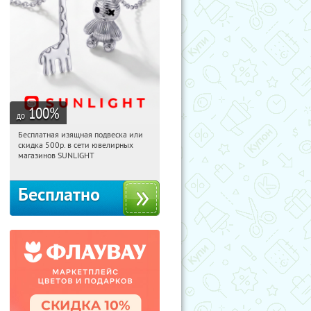
100
%
до
Бесплатная изящная подвеска или
02:46:15
Получили:
74
скидка 500р. в сети ювелирных
Россия
магазинов SUNLIGHT
Бесплатно