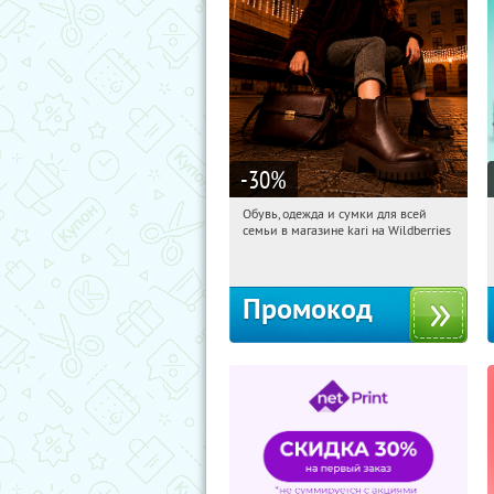
-30
%
Обувь, одежда и сумки для всей
02:46:15
Получили:
31
семьи в магазине kari на Wildberries
Россия
Промокод