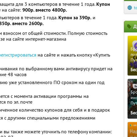
 защита для 3 компьютеров в течение 1 года.
Купон
t
 на сайте:
900р. вместо 4800р.
пьютеров в течение 1 года.
Купон за 390р.
и
850р. вместо 2600р.
Д
 взносом от общей стоимости. Полную стоимость
зе на сайте интернет-магазина
Бро
регистрироваться
на сайте и нажать кнопку «Купить
пол
Пу
ачивания по выбранному вами антивирусу придет на
Бе
ние 48 часов
ию уже установленного ПО сроком на один год
Бро
ется с момента активации программы на
ино
я по эл. почте
Пу
ченное количество купонов для себя и в подарок
Бе
тся с другими специальными предложениями
 вы также можете уточнить по телефону компании: