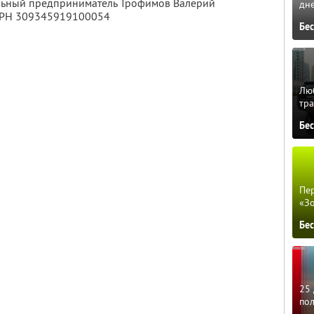
альный предприниматель Трофимов Валерий
дне
ГРН 309345919100054
Бе
Люб
тра
Бе
Пер
«З
Бе
25 
по