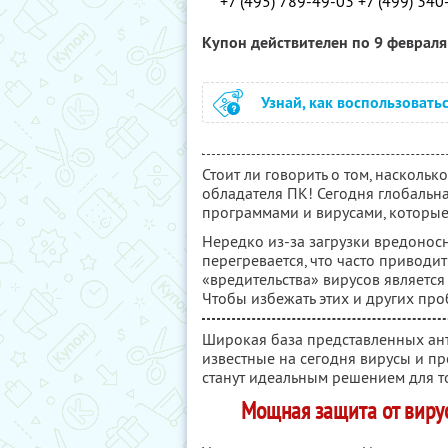
+7 (495) 789-49-03 +7 (499) 340
Купон действителен по 9 феврал
Узнай, как воспользовать
Стоит ли говорить о том, насколь
обладателя ПК! Сегодня глобальн
программами и вирусами, которые
Нередко из-за загрузки вредонос
перегревается, что часто приводи
«вредительства» вирусов являетс
Чтобы избежать этих и других про
Широкая база представленных ант
известные на сегодня вирусы и пр
станут идеальным решением для то
Мощная защита от вирус