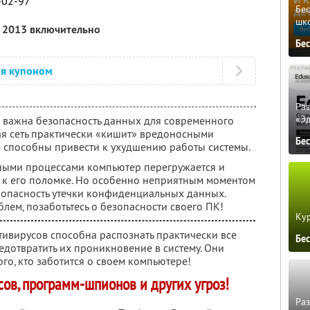
-02-97
Бе
шк
я 2013 включительно
Бе
ся купоном
Ра
«Э
ко важна безопасность данных для современного
ая сеть практически «кишит» вредоносными
Бе
 способны привести к ухудшению работы системы.
ными процессами компьютер перегружается и
т к его поломке. Но особенно неприятным моментом
я опасность утечки конфиденциальных данных.
блем, позаботьтесь о безопасности своего ПК!
Кур
ивирусов способна распознать практически все
Бе
едотвратить их проникновение в систему. Они
го, кто заботится о своем компьютере!
ов, программ-шпионов и других угроз!
Ра