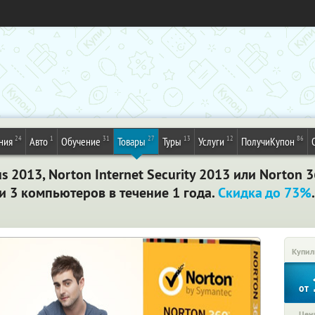
24
1
31
27
13
12
86
ния
Авто
Обучение
Товары
Туры
Услуги
ПолучиКупон
s 2013, Norton Internet Security 2013 или Norton
ли 3 компьютеров в течение 1 года.
Скидка до 73%
Купил
от
Цена