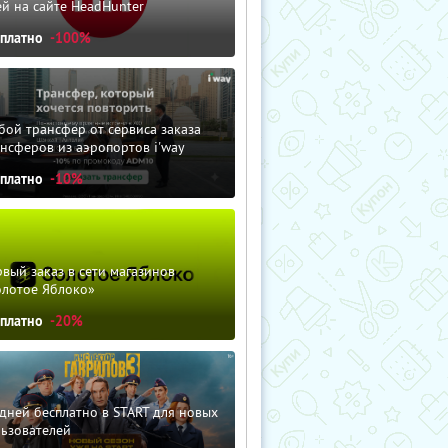
й на сайте HeadHunter
сплатно
-100%
ой трансфер от сервиса заказа
нсферов из аэропортов i'way
сплатно
-10%
вый заказ в сети магазинов
олотое Яблоко»
сплатно
-20%
дней бесплатно в START для новых
льзователей