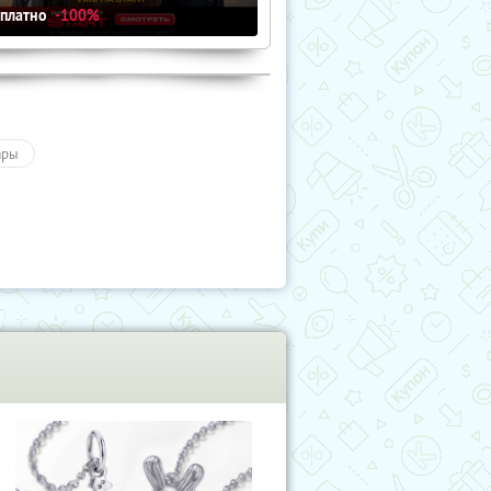
сплатно
-100%
ары