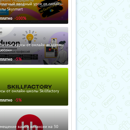
сплатный вводный урок от онлайн-
олы Skysmart
сплатно
-100%
зличные курсы от онлайн-академии
дюсон»
сплатно
-5%
сы от онлайн-школы Skillfactory
сплатно
-5%
змещение вашей вакансии на 30