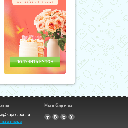
такты
Мы в Соцсетях
si@kupikupon.ru
аться с нами