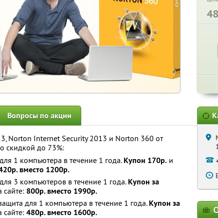
4
Вопросы по акции
К
3, Norton Internet Security 2013 и Norton 360 от
о скидкой до 73%:
 для 1 компьютера в течение 1 года.
Купон 170р.
и
420р. вместо 1200р.
 для 3 компьютеров в течение 1 года.
Купон за
а сайте:
800р. вместо 1990р.
 защита для 1 компьютера в течение 1 года.
Купон за
О
а сайте:
480р. вместо 1600р.