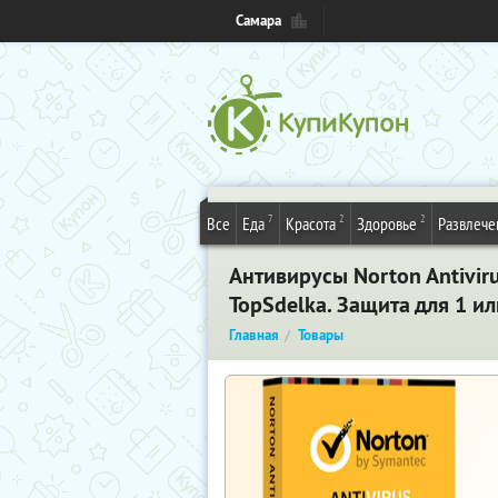
Самара
7
2
2
Все
Еда
Красота
Здоровье
Развлече
Антивирусы Norton Antiviru
TopSdelka. Защита для 1 и
Главная
Товары