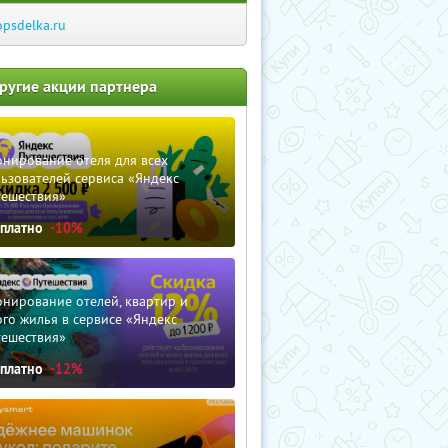
opsdelka.ru
ругие акции партнера
нирование отеля для всех
ьзователей сервиса «Яндекс
тешествия»
сплатно
-10%
нирование отелей, квартир и
го жилья в сервисе «Яндекс
тешествия»
сплатно
-12%