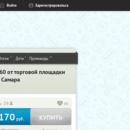
Войти
Зарегистрироваться
17
6
50
Отели
Дети
Промокоды
 360 от торговой площадки
. Самара
29
(0)
и:
170
КУПИТЬ
руб.
 без скидки: