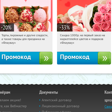
-20
%
-33
%
Торты, пирожные и другие сладости,
Скидка 1000р. на первый заказ на
02:46:15
Получили:
6
02:46:15
Получили:
18
а также товары для праздника на
маркетплейсе цветов и подарков
Россия
Россия
«Флаувау»
«Флаувау»
Промокод
Промокод
тнёрам
Документы
Кон
елаем акцию!
Агентский договор
spro
е, как Вебмастер
Лицензионный договор
Связ
е акции
Публичная оферта