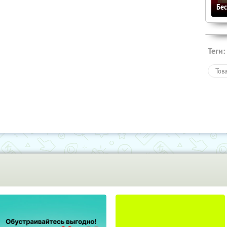
Бе
Теги:
Тов