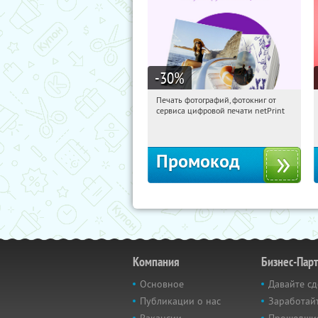
-30
%
Печать фотографий, фотокниг от
02:46:15
Получили:
4
сервиса цифровой печати netPrint
Россия
Промокод
Компания
Бизнес-Пар
Основное
Давайте сд
Публикации о нас
Заработайт
Вакансии
Прошедши