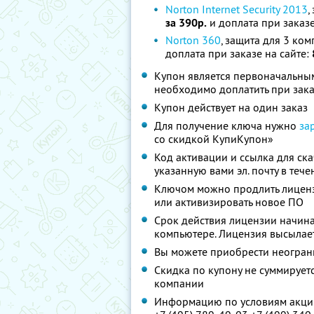
Norton Internet Security 2013
,
за 390р.
и доплата при заказе
Norton 360
, защита для 3 ком
доплата при заказе на сайте:
Купон является первоначальным
необходимо доплатить при зака
Купон действует на один заказ
Для получение ключа нужно
за
со скидкой КупиКупон»
Код активации и ссылка для ск
указанную вами эл. почту в тече
Ключом можно продлить лиценз
или активизировать новое ПО
Срок действия лицензии начина
компьютере. Лицензия высылаетс
Вы можете приобрести неограни
Скидка по купону не суммируе
компании
Информацию по условиям акции