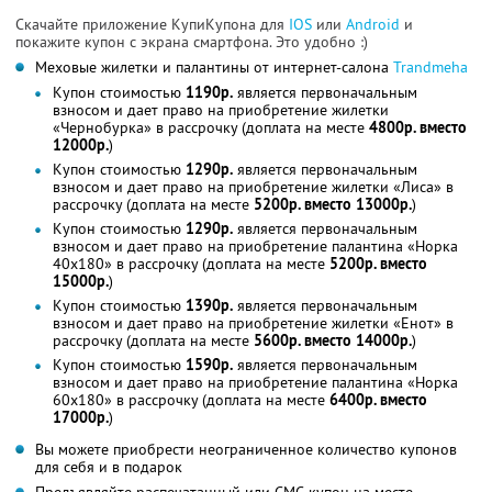
Скачайте приложение КупиКупона для
IOS
или
Android
и
покажите купон с экрана смартфона. Это удобно :)
Меховые жилетки и палантины от интернет-салона
Trandmeha
Купон стоимостью
1190р.
является первоначальным
взносом и дает право на приобретение жилетки
«Чернобурка» в рассрочку (доплата на месте
4800р. вместо
12000р.
)
Купон стоимостью
1290р.
является первоначальным
взносом и дает право на приобретение жилетки «Лиса» в
рассрочку (доплата на месте
5200р. вместо 13000р.
)
Купон стоимостью
1290р.
является первоначальным
взносом и дает право на приобретение палантина «Норка
40х180» в рассрочку (доплата на месте
5200р. вместо
15000р.
)
Купон стоимостью
1390р.
является первоначальным
взносом и дает право на приобретение жилетки «Енот» в
рассрочку (доплата на месте
5600р. вместо 14000р.
)
Купон стоимостью
1590р.
является первоначальным
взносом и дает право на приобретение палантина «Норка
60х180» в рассрочку (доплата на месте
6400р. вместо
17000р.
)
Вы можете приобрести неограниченное количество купонов
для себя и в подарок
Предъявляйте распечатанный или СМС-купон на месте