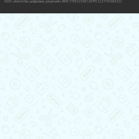
OOO «Агентство цифровых решений» ИНН 7705523387, ОГРН 1127747063212