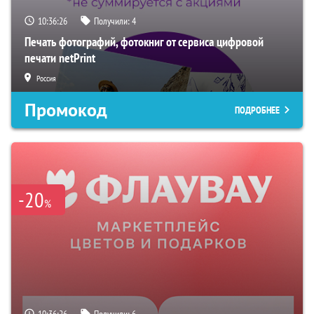
10:36:24
Получили:
4
Печать фотографий, фотокниг от сервиса цифровой
печати netPrint
Россия
Промокод
ПОДРОБНЕЕ
-20
%
10:36:24
Получили:
6