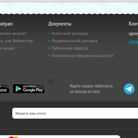
тнёрам
Документы
Кон
елаем акцию!
Агентский договор
spro
е, как Вебмастер
Лицензионный договор
Связ
е акции
Публичная оферта
Политика конфиденциальности
Ищите скидки поблизости,
не выходя из чата: