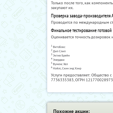
Только после того, как компонент
закупают их.
Проверка завода-производителя 
Проводится по международным станд
Финальное тестирование готовой 
Оценивается точность дозировок и
1
ВитоБокс
2
Дип Слип
3
Эктив Брейн
4
Энерджи
5
Вуменс Хел
6
Нэйлс, Скин энд Хэир
Услуги предоставляет: Общество с
7736335383
, ОГРН 12177002897
Похожие акции: