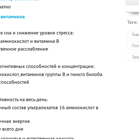
латно
 витаминов
Теги:
 сна и снижение уровня стресса:
Тов
, аминокислот и витамина B
Пол
твенное расслабление
Здо
огнитивных способностей и концентрации:
окислот, витаминов группы B и гинкго билоба
способностей
ивность на весь день:
нный состав ультрализатов 16 аминокислот в
очная энергия
 всего дня
здоровье и естественная красота: