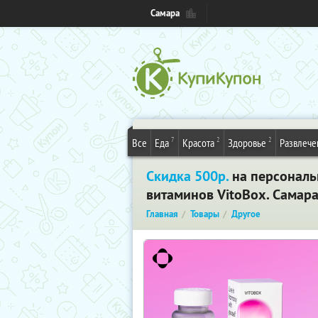
Самара
7
2
2
Все
Еда
Красота
Здоровье
Развлече
Скидка 500р.
на персональ
витаминов VitoBox. Самар
Главная
Товары
Другое