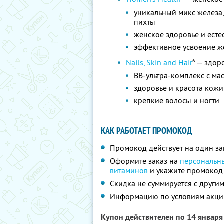
уникальный микс железа,
пихты
женское здоровье и есте
эффективное усвоение ж
6
Nails, Skin and Hair
— здоро
BB-ультра-комплекс с ма
здоровье и красота кожи
крепкие волосы и ногти
КАК РАБОТАЕТ ПРОМОКОД
Промокод действует на один за
Оформите заказ на
персональн
витаминов
и укажите промоко
Скидка не суммируется с друг
Информацию по условиям акци
Купон действителен по 14 январ