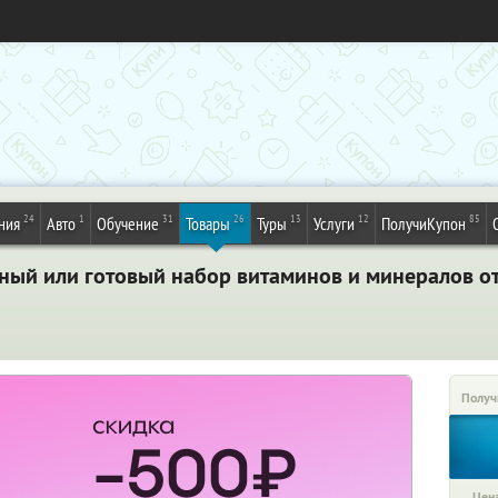
24
1
31
26
13
12
85
ния
Авто
Обучение
Товары
Туры
Услуги
ПолучиКупон
ный или готовый набор витаминов и минералов от
а
Получ
Цена