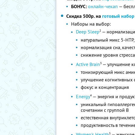
БОНУС:
онлайн-чекап
— бесп
Скидка 500р. на
готовый набор
Наборы на выбор:
2
Deep Sleep
— нормализация
натуральный микс 5-HTP
нормализация сна, качес
снижение уровня стресса
3
Active Brain
— улучшение к
тонизирующий микс амин
улучшение когнитивных 
фокус и концентрация
4
Energy
— энергия и продукт
уникальный гипоаллерге
сочетании с группой B
естественная внутриклет
продуктивность в течение
5
Women's Health
— женское 