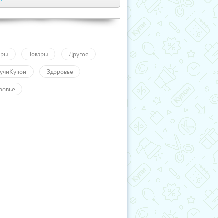
ары
Товары
Другое
учиКупон
Здоровье
ровье