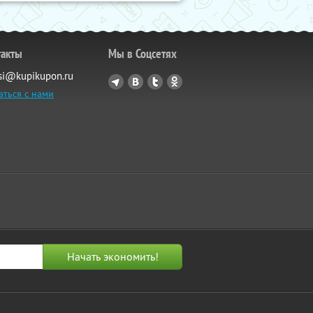
такты
Мы в Соцсетях
si@kupikupon.ru
аться с нами