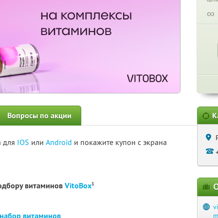
∞
Вопросы по акции
К
а для
IOS
или
Android
и покажите купон с экрана
1
подбору витаминов
VitoBox
О
v
набор витаминов
m