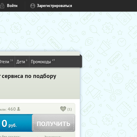
Войти
Зарегистрироваться
16
6
49
Отели
Дети
Промокоды
 сервиса по подбору
460
(1)
или:
0
ПОЛУЧИТЬ
руб.
 без скидки: