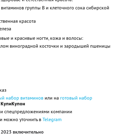
 витаминов группы B и клеточного сока сибирской
ственная красота
елеза
вые и красивые ногти, кожа и волосы:
слом виноградной косточки и зародышей пшеницы
каз
ый набор витаминов
или на
готовый набор
д
КупиКупон
ими спецпредложениями компании
и можно уточнить в
Telegram
я 2023 включительно