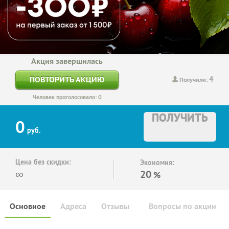
Акция завершилась
4
ПОВТОРИТЬ АКЦИЮ
Получили:
Человек проголосовало: 0
ПОЛУЧИТЬ
0
руб.
Цена без скидки:
Экономия:
∞
20
%
Основное
Адреса
Отзывы
Вопросы по акции