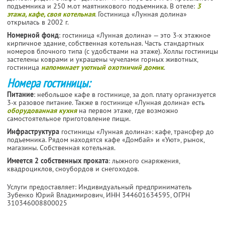
подъемника и 250 м.от маятникового подъемника. В отеле:
3
этажа, кафе, своя котельная
. Гостиница «Лунная долина»
открылась в 2002 г.
Номерной фонд
: гостиница «Лунная долина» — это 3-х этажное
кирпичное здание, собственная котельная. Часть стандартных
номеров блочного типа (с удобствами на этаже). Холлы гостиницы
застелены коврами и украшены чучелами горных животных,
гостиница
напоминает уютный охотничий домик
.
Номера гостиницы:
Питание
: небольшое кафе в гостинице, за доп. плату организуется
3-х разовое питание. Также в гостинице «Лунная долина» есть
оборудованная кухня
на первом этаже, где возможно
самостоятельное приготовление пищи.
Инфраструктура
гостиницы «Лунная долина»: кафе, трансфер до
подъемника. Рядом находятся кафе «Домбай» и «Уют», рынок,
магазины. Собственная котельная.
Имеется 2 собственных проката
: лыжного снаряжения,
квадроциклов, сноубордов и снегоходов.
Услуги предоставляет: Индивидуальный предприниматель
Зубенко Юрий Владимирович,
ИНН 344601634595
, ОГРН
310346008800025