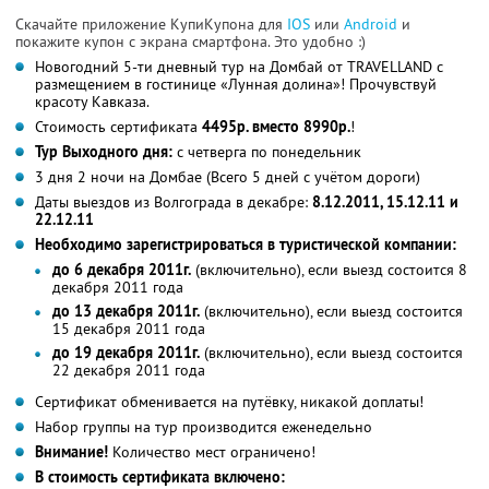
Скачайте приложение КупиКупона для
IOS
или
Android
и
покажите купон с экрана смартфона. Это удобно :)
Новогодний 5-ти дневный тур на Домбай от TRAVELLAND с
размещением в гостинице «Лунная долина»! Прочувствуй
красоту Кавказа.
Стоимость сертификата
4495р. вместо 8990р.
!
Тур Выходного дня:
с четверга по понедельник
3 дня 2 ночи на Домбае (Всего 5 дней с учётом дороги)
Даты выездов из Волгограда в декабре:
8.12.2011, 15.12.11 и
22.12.11
Необходимо зарегистрироваться в туристической компании:
до 6 декабря 2011г.
(включительно), если выезд состоится 8
декабря 2011 года
до 13 декабря 2011г.
(включительно), если выезд состоится
15 декабря 2011 года
до 19 декабря 2011г.
(включительно), если выезд состоится
22 декабря 2011 года
Сертификат обменивается на путёвку, никакой доплаты!
Набор группы на тур производится еженедельно
Внимание!
Количество мест ограничено!
В стоимость сертификата включено: