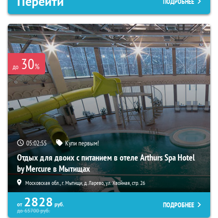
Перейти
ПОДРОБНЕЕ
30
%
до
05:02:54
Купи первым!
Отдых для двоих с питанием в отеле Arthurs Spa Hotel
by Mercure в Мытищах
Московская обл., г. Мытищи, д. Ларево, ул. Хвойная, стр. 26
2828
ПОДРОБНЕЕ
от
руб.
до
65700
руб.