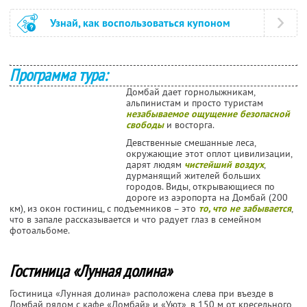
Узнай, как воспользоваться купоном
Программа тура:
Домбай дает горнолыжникам,
альпинистам и просто туристам
незабываемое ощущение безопасной
свободы
и восторга.
Девственные смешанные леса,
окружающие этот оплот цивилизации,
дарят людям
чистейший воздух
,
дурманящий жителей больших
городов. Виды, открывающиеся по
дороге из аэропорта на Домбай (200
км), из окон гостиниц, с подъемников – это
то, что не забывается
,
что в запале рассказывается и что радует глаз в семейном
фотоальбоме.
Гостиница «Лунная долина»
Гостиница «Лунная долина» расположена слева при въезде в
Домбай рядом с кафе «Домбай» и «Уют», в 150 м от кресельного