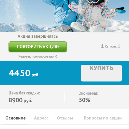
Акция завершилась
1
ПОВТОРИТЬ АКЦИЮ
Купили:
Человек проголосовало: 0
КУПИТЬ
4450
руб.
Цена без скидки:
Экономия:
8900
50%
руб.
Основное
Адреса
Отзывы
Вопросы по акции