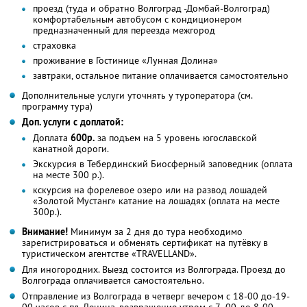
проезд (туда и обратно Волгоград -Домбай-Волгоград)
комфортабельным автобусом с кондиционером
предназначенный для переезда межгород
страховка
проживание в Гостинице «Лунная Долина»
завтраки, остальное питание оплачивается самостоятельно
Дополнительные услуги уточнять у туроператора (см.
программу тура)
Доп. услуги с доплатой:
Доплата
600р.
за подъем на 5 уровень югославской
канатной дороги.
Экскурсия в Тебердинский Биосферный заповедник (оплата
на месте 300 р.).
кскурсия на форелевое озеро или на развод лошадей
«Золотой Мустанг» катание на лошадях (оплата на месте
300р.).
Внимание!
Минимум за 2 дня до тура необходимо
зарегистрироваться и обменять сертификат на путёвку в
туристическом агентстве «TRAVELLAND».
Для иногородних. Выезд состоится из Волгограда. Проезд до
Волгограда оплачивается самостоятельно.
Отправление из Волгограда в четверг вечером с 18-00 до-19-
00 часов с пл. Ленина, возвращение утром с 7- 00-до 8-00